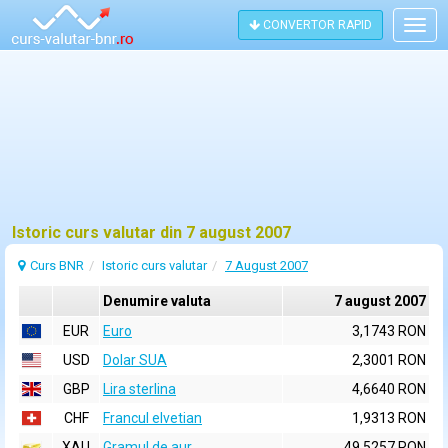
CONVERTOR RAPID
Togg
navig
Istoric curs valutar din 7 august 2007
Curs BNR
Istoric curs valutar
7 August 2007
Denumire valuta
7 august 2007
EUR
Euro
3,1743 RON
USD
Dolar SUA
2,3001 RON
GBP
Lira sterlina
4,6640 RON
CHF
Francul elvetian
1,9313 RON
XAU
Gramul de aur
49,5257 RON