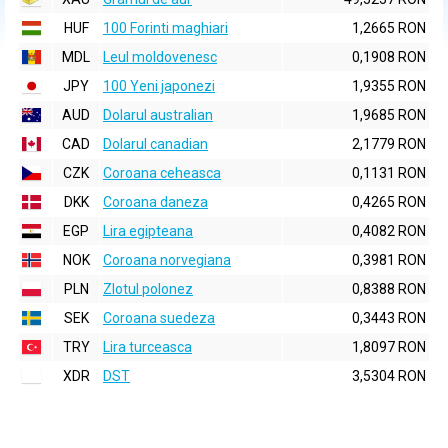
HUF
100 Forinti maghiari
1,2665 RON
MDL
Leul moldovenesc
0,1908 RON
JPY
100 Yeni japonezi
1,9355 RON
AUD
Dolarul australian
1,9685 RON
CAD
Dolarul canadian
2,1779 RON
CZK
Coroana ceheasca
0,1131 RON
DKK
Coroana daneza
0,4265 RON
EGP
Lira egipteana
0,4082 RON
NOK
Coroana norvegiana
0,3981 RON
PLN
Zlotul polonez
0,8388 RON
SEK
Coroana suedeza
0,3443 RON
TRY
Lira turceasca
1,8097 RON
XDR
DST
3,5304 RON