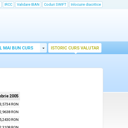
IRCC
Validare IBAN
Coduri SWIFT
Inlocuire diacritice
Toggle Dropdown
L MAI BUN CURS
ISTORIC CURS VALUTAR
brie 2005
3,5734 RON
2,9638 RON
5,2430 RON
2,3108 RON