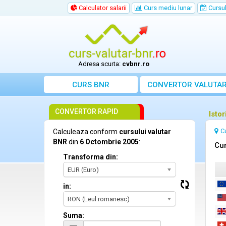
Calculator salarii
Curs mediu lunar
Cursul 
Adresa scurta:
cvbnr.ro
CURS BNR
CONVERTOR VALUTA
CONVERTOR RAPID
Isto
C
Calculeaza conform
cursului valutar
BNR
din
6 Octombrie 2005
:
Cur
Transforma din:
EUR (Euro)
in:
RON (Leul romanesc)
Suma: