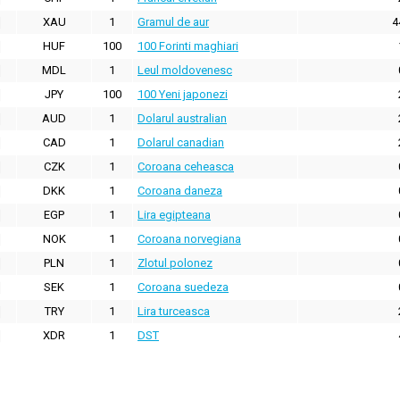
XAU
1
Gramul de aur
4
HUF
100
100 Forinti maghiari
MDL
1
Leul moldovenesc
JPY
100
100 Yeni japonezi
AUD
1
Dolarul australian
CAD
1
Dolarul canadian
CZK
1
Coroana ceheasca
DKK
1
Coroana daneza
EGP
1
Lira egipteana
NOK
1
Coroana norvegiana
PLN
1
Zlotul polonez
SEK
1
Coroana suedeza
TRY
1
Lira turceasca
XDR
1
DST