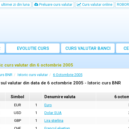
ultimei zi din luna
Preluare curs valutar
Curs valutar online
ROBOR
R
EVOLUTIE CURS
CURS
VALUTAR
BANCI
CE
ric curs valutar din 6 octombrie 2005
urs BNR
Istoric curs valutar
6 Octombrie 2005
sul valutar din data de 6 octombrie 2005 - Istoric curs BNR
Simbol
Denumire valuta
6 octom
EUR
1
Euro
USD
1
Dolar SUA
GBP
1
Lira sterlina
CHF
1
Francul elvetian