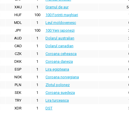
XAU
1
Gramul de aur
5
HUF
100
100 Forinti maghiari
MDL
1
Leul moldovenesc
JPY
100
100 Yeni japonezi
AUD
1
Dolarul australian
CAD
1
Dolarul canadian
CZK
1
Coroana ceheasca
DKK
1
Coroana daneza
EGP
1
Lira egipteana
NOK
1
Coroana norvegiana
PLN
1
Zlotul polonez
SEK
1
Coroana suedeza
TRY
1
Lira turceasca
XDR
1
DST