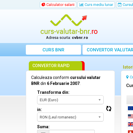
Calculator salarii
Curs mediu lunar
Cursul 
Adresa scurta:
cvbnr.ro
CURS BNR
CONVERTOR VALUTA
CONVERTOR RAPID
Isto
C
Calculeaza conform
cursului valutar
BNR
din
6 Februarie 2007
:
Cur
Transforma din:
EUR (Euro)
in:
RON (Leul romanesc)
Suma: