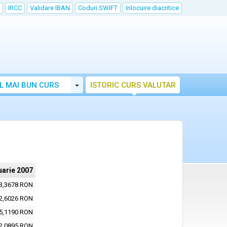
IRCC
Validare IBAN
Coduri SWIFT
Inlocuire diacritice
Toggle Dropdown
L MAI BUN CURS
ISTORIC CURS VALUTAR
uarie 2007
3,3678 RON
2,6026 RON
5,1190 RON
2,0895 RON