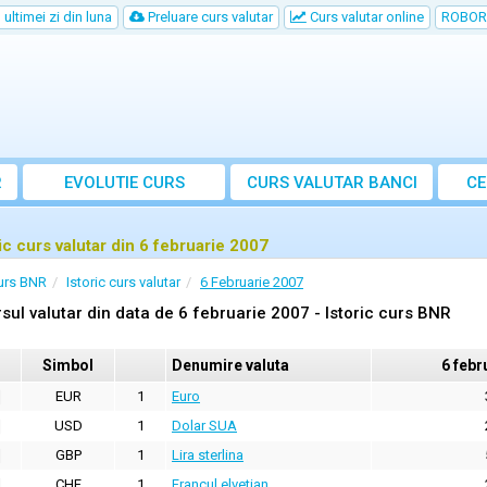
ultimei zi din luna
Preluare curs valutar
Curs valutar online
ROBOR
R
EVOLUTIE CURS
CURS
VALUTAR
BANCI
CE
ric curs valutar din 6 februarie 2007
urs BNR
Istoric curs valutar
6 Februarie 2007
sul valutar din data de 6 februarie 2007 - Istoric curs BNR
Simbol
Denumire valuta
6 febr
EUR
1
Euro
USD
1
Dolar SUA
GBP
1
Lira sterlina
CHF
1
Francul elvetian