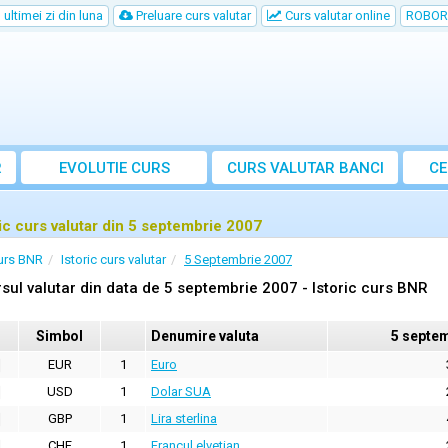
ultimei zi din luna
Preluare curs valutar
Curs valutar online
ROBOR
R
EVOLUTIE CURS
CURS
VALUTAR
BANCI
CE
ric curs valutar din 5 septembrie 2007
urs BNR
Istoric curs valutar
5 Septembrie 2007
sul valutar din data de 5 septembrie 2007 - Istoric curs BNR
Simbol
Denumire valuta
5 septe
EUR
1
Euro
USD
1
Dolar SUA
GBP
1
Lira sterlina
CHF
1
Francul elvetian