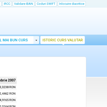
IRCC
Validare IBAN
Coduri SWIFT
Inlocuire diacritice
Toggle Dropdown
L MAI BUN CURS
ISTORIC CURS VALUTAR
mbrie 2007
3,3238 RON
2,4462 RON
4,9165 RON
2,0164 RON