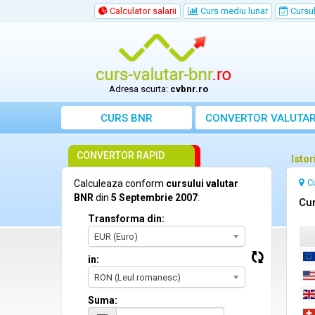
Calculator salarii
Curs mediu lunar
Cursul 
Adresa scurta:
cvbnr.ro
CURS BNR
CONVERTOR VALUTA
CONVERTOR RAPID
Isto
C
Calculeaza conform
cursului valutar
BNR
din
5 Septembrie 2007
:
Cur
Transforma din:
EUR (Euro)
in:
RON (Leul romanesc)
Suma: