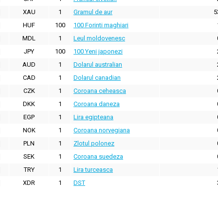
XAU
1
Gramul de aur
5
HUF
100
100 Forinti maghiari
MDL
1
Leul moldovenesc
JPY
100
100 Yeni japonezi
AUD
1
Dolarul australian
CAD
1
Dolarul canadian
CZK
1
Coroana ceheasca
DKK
1
Coroana daneza
EGP
1
Lira egipteana
NOK
1
Coroana norvegiana
PLN
1
Zlotul polonez
SEK
1
Coroana suedeza
TRY
1
Lira turceasca
XDR
1
DST