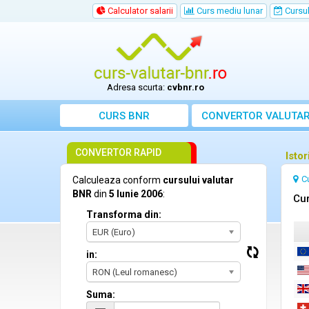
Calculator salarii
Curs mediu lunar
Cursul 
Adresa scurta:
cvbnr.ro
CURS BNR
CONVERTOR VALUTA
CONVERTOR RAPID
Istor
C
Calculeaza conform
cursului valutar
BNR
din
5 Iunie 2006
:
Cur
Transforma din:
EUR (Euro)
in:
RON (Leul romanesc)
Suma: