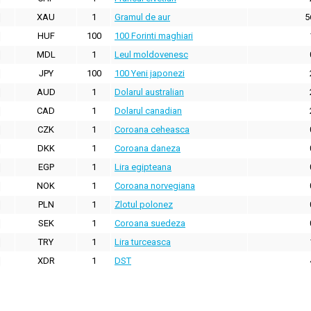
XAU
1
Gramul de aur
5
HUF
100
100 Forinti maghiari
MDL
1
Leul moldovenesc
JPY
100
100 Yeni japonezi
AUD
1
Dolarul australian
CAD
1
Dolarul canadian
CZK
1
Coroana ceheasca
DKK
1
Coroana daneza
EGP
1
Lira egipteana
NOK
1
Coroana norvegiana
PLN
1
Zlotul polonez
SEK
1
Coroana suedeza
TRY
1
Lira turceasca
XDR
1
DST