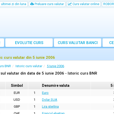
ultimei zi din luna
Preluare curs valutar
Curs valutar online
ROBOR
R
EVOLUTIE CURS
CURS
VALUTAR
BANCI
CE
ic curs valutar din 5 iunie 2006
urs BNR
Istoric curs valutar
5 Iunie 2006
sul valutar din data de 5 iunie 2006 - Istoric curs BNR
Simbol
Denumire valuta
5 
EUR
1
Euro
USD
1
Dolar SUA
GBP
1
Lira sterlina
CHF
1
Francul elvetian