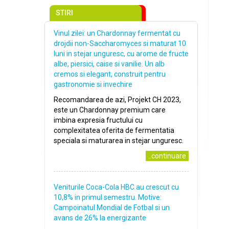
STIRI
Vinul zilei: un Chardonnay fermentat cu
drojdii non-Saccharomyces si maturat 10
luni in stejar unguresc, cu arome de fructe
albe, piersici, caise si vanilie. Un alb
cremos si elegant, construit pentru
gastronomie si invechire
Recomandarea de azi, Projekt CH 2023,
este un Chardonnay premium care
imbina expresia fructului cu
complexitatea oferita de fermentatia
speciala si maturarea in stejar unguresc.
..continuare
Veniturile Coca-Cola HBC au crescut cu
10,8% in primul semestru. Motive:
Campoinatul Mondial de Fotbal si un
avans de 26% la energizante