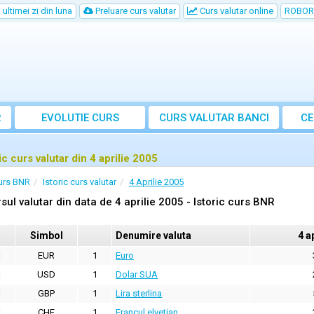
ultimei zi din luna
Preluare curs valutar
Curs valutar online
ROBOR
R
EVOLUTIE CURS
CURS
VALUTAR
BANCI
CE
ic curs valutar din 4 aprilie 2005
urs BNR
Istoric curs valutar
4 Aprilie 2005
sul valutar din data de 4 aprilie 2005 - Istoric curs BNR
Simbol
Denumire valuta
4 a
EUR
1
Euro
USD
1
Dolar SUA
GBP
1
Lira sterlina
CHF
1
Francul elvetian