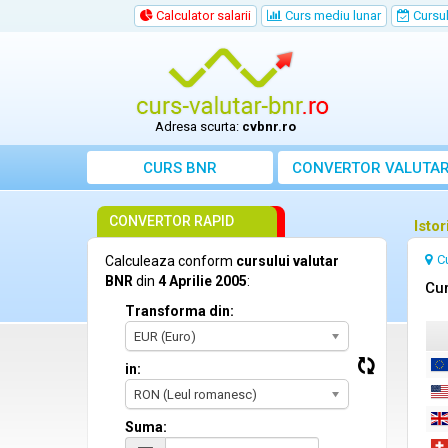
Calculator salarii
Curs mediu lunar
Cursul 
Adresa scurta:
cvbnr.ro
CURS BNR
CONVERTOR VALUTA
CONVERTOR RAPID
Istor
C
Calculeaza conform
cursului valutar
BNR
din
4 Aprilie 2005
:
Cur
Transforma din:
EUR (Euro)
in:
RON (Leul romanesc)
Suma: