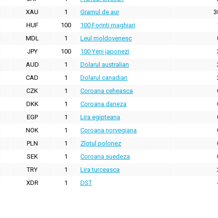
XAU
1
Gramul de aur
3
HUF
100
100 Forinti maghiari
MDL
1
Leul moldovenesc
JPY
100
100 Yeni japonezi
AUD
1
Dolarul australian
CAD
1
Dolarul canadian
CZK
1
Coroana ceheasca
DKK
1
Coroana daneza
EGP
1
Lira egipteana
NOK
1
Coroana norvegiana
PLN
1
Zlotul polonez
SEK
1
Coroana suedeza
TRY
1
Lira turceasca
XDR
1
DST