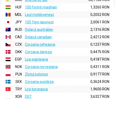
HUF
100 Forinti maghiari
1,3265 RON
MDL
Leul moldovenesc
0,2052 RON
JPY
100 Yeni japonezi
2,0061 RON
AUD
Dolarul australian
2,1316 RON
CAD
Dolarul canadian
2,4212 RON
CZK
Coroana ceheasca
0,1237 RON
DKK
Coroana daneza
0,4475 RON
EGP
Lira egipteana
0,4187 RON
NOK
Coroana norvegiana
0,4311 RON
PLN
Zlotul polonez
0,9177 RON
SEK
Coroana suedeza
0,3624 RON
TRY
Lira turceasca
1,9600 RON
XDR
DST
3,6327 RON