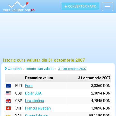
CONVERTOR RAPID
Togg
navig
Istoric curs valutar din 31 octombrie 2007
Curs BNR
Istoric curs valutar
31 Octombrie 2007
Denumire valuta
31 octombrie 2007
EUR
Euro
3,3360 RON
USD
Dolar SUA
2,3094 RON
GBP
Lira sterlina
4,7845 RON
CHF
Francul elvetian
1,9896 RON
XAU
Gramul de aur
58,1180 RON