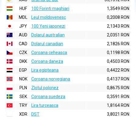
HUF
100 Forinti maghiari
1,3549 RON
MDL
Leul moldovenesc
0,2008 RON
JPY
100 Yeni japonezi
2,1343 RON
AUD
Dolarul australian
2,0351 RON
CAD
Dolarul canadian
2,1826 RON
CZK
Coroana ceheasca
0,1198 RON
DKK
Coroana daneza
0,4503 RON
EGP
Lira egipteana
0,4422 RON
NOK
Coroana norvegiana
0,4137 RON
PLN
Zlotul polonez
0,8675 RON
SEK
Coroana suedeza
0,3591 RON
TRY
Lira turceasca
1,8164 RON
XDR
DST
3,8021 RON