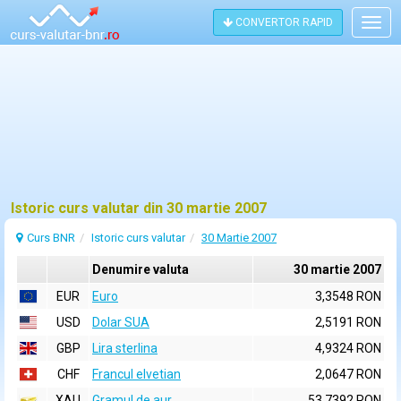
CONVERTOR RAPID
Togg
navig
Istoric curs valutar din 30 martie 2007
Curs BNR
Istoric curs valutar
30 Martie 2007
Denumire valuta
30 martie 2007
EUR
Euro
3,3548 RON
USD
Dolar SUA
2,5191 RON
GBP
Lira sterlina
4,9324 RON
CHF
Francul elvetian
2,0647 RON
XAU
Gramul de aur
53,7392 RON