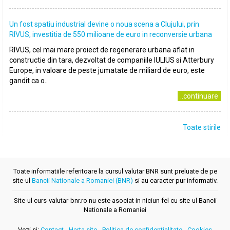
Un fost spatiu industrial devine o noua scena a Clujului, prin
RIVUS, investitia de 550 milioane de euro in reconversie urbana
RIVUS, cel mai mare proiect de regenerare urbana aflat in
constructie din tara, dezvoltat de companiile IULIUS si Atterbury
Europe, in valoare de peste jumatate de miliard de euro, este
gandit ca o..
..continuare
Toate stirile
Toate informatiile referitoare la cursul valutar BNR sunt preluate de pe
site-ul
Bancii Nationale a Romaniei (BNR)
si au caracter pur informativ.
Site-ul curs-valutar-bnr.ro nu este asociat in niciun fel cu site-ul Bancii
Nationale a Romaniei
Vezi si:
Contact
-
Harta site
-
Politica de confidentialitate
-
Cookies