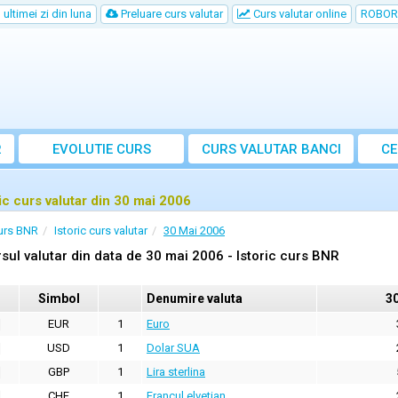
ultimei zi din luna
Preluare curs valutar
Curs valutar online
ROBOR
R
EVOLUTIE CURS
CURS
VALUTAR
BANCI
CE
ric curs valutar din 30 mai 2006
urs BNR
Istoric curs valutar
30 Mai 2006
sul valutar din data de 30 mai 2006 - Istoric curs BNR
Simbol
Denumire valuta
3
EUR
1
Euro
USD
1
Dolar SUA
GBP
1
Lira sterlina
CHF
1
Francul elvetian