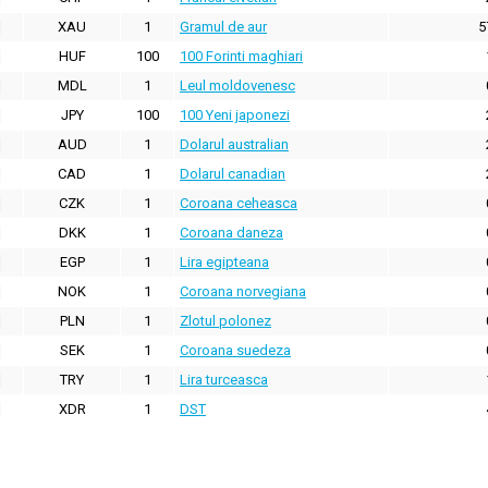
XAU
1
Gramul de aur
5
HUF
100
100 Forinti maghiari
MDL
1
Leul moldovenesc
JPY
100
100 Yeni japonezi
AUD
1
Dolarul australian
CAD
1
Dolarul canadian
CZK
1
Coroana ceheasca
DKK
1
Coroana daneza
EGP
1
Lira egipteana
NOK
1
Coroana norvegiana
PLN
1
Zlotul polonez
SEK
1
Coroana suedeza
TRY
1
Lira turceasca
XDR
1
DST