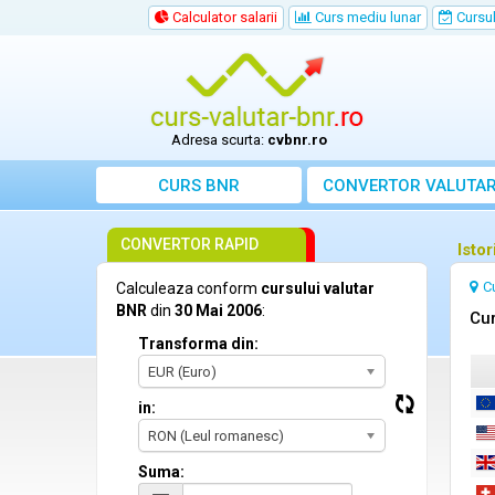
Calculator salarii
Curs mediu lunar
Cursul 
Adresa scurta:
cvbnr.ro
CURS BNR
CONVERTOR VALUTA
CONVERTOR RAPID
Isto
C
Calculeaza conform
cursului valutar
BNR
din
30 Mai 2006
:
Cur
Transforma din:
EUR (Euro)
in:
RON (Leul romanesc)
Suma: