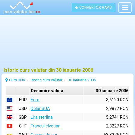
CONVERTOR RAPID
Togg
navig
Istoric curs valutar din 30 ianuarie 2006
Curs BNR
Istoric curs valutar
30 Ianuarie 2006
Denumire valuta
30 ianuarie 2006
EUR
Euro
3,6120 RON
USD
Dolar SUA
2,9877 RON
GBP
Lira sterlina
5,2741 RON
CHF
Francul elvetian
2,3227 RON
XAU
Gramul de aur
53,8276 RON