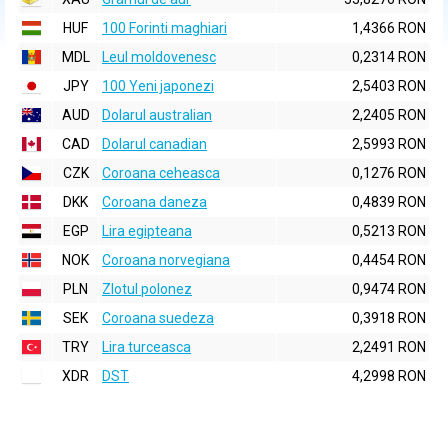
HUF
100 Forinti maghiari
1,4366 RON
MDL
Leul moldovenesc
0,2314 RON
JPY
100 Yeni japonezi
2,5403 RON
AUD
Dolarul australian
2,2405 RON
CAD
Dolarul canadian
2,5993 RON
CZK
Coroana ceheasca
0,1276 RON
DKK
Coroana daneza
0,4839 RON
EGP
Lira egipteana
0,5213 RON
NOK
Coroana norvegiana
0,4454 RON
PLN
Zlotul polonez
0,9474 RON
SEK
Coroana suedeza
0,3918 RON
TRY
Lira turceasca
2,2491 RON
XDR
DST
4,2998 RON