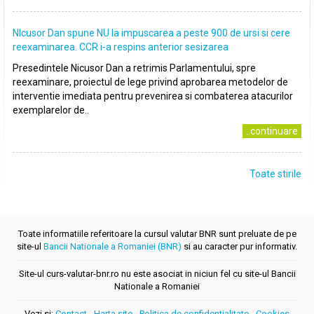
NIcusor Dan spune NU la impuscarea a peste 900 de ursi si cere
reexaminarea. CCR i-a respins anterior sesizarea
Presedintele Nicusor Dan a retrimis Parlamentului, spre
reexaminare, proiectul de lege privind aprobarea metodelor de
interventie imediata pentru prevenirea si combaterea atacurilor
exemplarelor de..
..continuare
Toate stirile
Toate informatiile referitoare la cursul valutar BNR sunt preluate de pe
site-ul
Bancii Nationale a Romaniei (BNR)
si au caracter pur informativ.
Site-ul curs-valutar-bnr.ro nu este asociat in niciun fel cu site-ul Bancii
Nationale a Romaniei
Vezi si:
Contact
-
Harta site
-
Politica de confidentialitate
-
Cookies