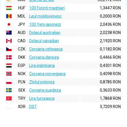
HUF
100 Forinti maghiari
1,3447 RON
MDL
Leul moldovenesc
0,2000 RON
JPY
100 Yeni japonezi
2,0436 RON
AUD
Dolarul australian
2,0238 RON
CAD
Dolarul canadian
2,1920 RON
CZK
Coroana ceheasca
0,1182 RON
DKK
Coroana daneza
0,4466 RON
EGP
Lira egipteana
0,4301 RON
NOK
Coroana norvegiana
0,4098 RON
PLN
Zlotul polonez
0,8785 RON
SEK
Coroana suedeza
0,3633 RON
TRY
Lira turceasca
1,7868 RON
XDR
DST
3,7209 RON