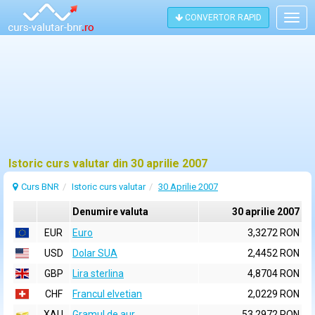
CONVERTOR RAPID
Togg
navig
Istoric curs valutar din 30 aprilie 2007
Curs BNR
Istoric curs valutar
30 Aprilie 2007
Denumire valuta
30 aprilie 2007
EUR
Euro
3,3272 RON
USD
Dolar SUA
2,4452 RON
GBP
Lira sterlina
4,8704 RON
CHF
Francul elvetian
2,0229 RON
XAU
Gramul de aur
53,2972 RON