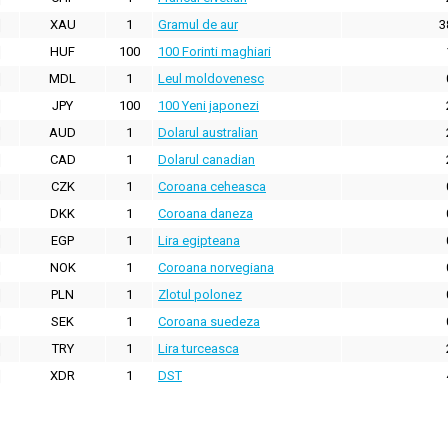
XAU
1
Gramul de aur
3
HUF
100
100 Forinti maghiari
MDL
1
Leul moldovenesc
JPY
100
100 Yeni japonezi
AUD
1
Dolarul australian
CAD
1
Dolarul canadian
CZK
1
Coroana ceheasca
DKK
1
Coroana daneza
EGP
1
Lira egipteana
NOK
1
Coroana norvegiana
PLN
1
Zlotul polonez
SEK
1
Coroana suedeza
TRY
1
Lira turceasca
XDR
1
DST