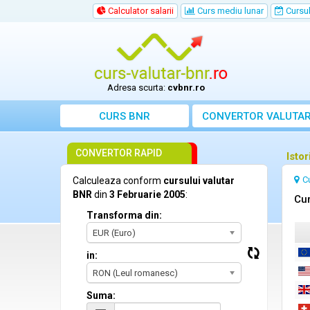
Calculator salarii
Curs mediu lunar
Cursul 
Adresa scurta:
cvbnr.ro
CURS BNR
CONVERTOR VALUTA
CONVERTOR RAPID
Isto
C
Calculeaza conform
cursului valutar
BNR
din
3 Februarie 2005
:
Cur
Transforma din:
EUR (Euro)
in:
RON (Leul romanesc)
Suma: