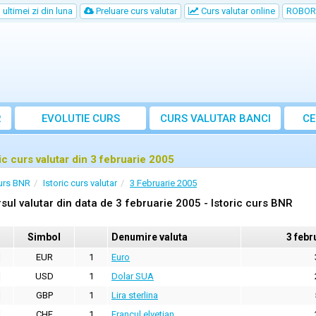
ultimei zi din luna
Preluare curs valutar
Curs valutar online
ROBOR
R
EVOLUTIE CURS
CURS
VALUTAR
BANCI
CE
ric curs valutar din 3 februarie 2005
urs BNR
Istoric curs valutar
3 Februarie 2005
sul valutar din data de 3 februarie 2005 - Istoric curs BNR
Simbol
Denumire valuta
3 febr
EUR
1
Euro
USD
1
Dolar SUA
GBP
1
Lira sterlina
CHF
1
Francul elvetian