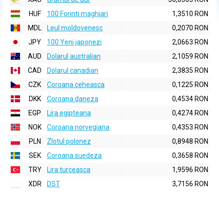
HUF
100 Forinti maghiari
1,3510 RON
MDL
Leul moldovenesc
0,2070 RON
JPY
100 Yeni japonezi
2,0663 RON
AUD
Dolarul australian
2,1059 RON
CAD
Dolarul canadian
2,3835 RON
CZK
Coroana ceheasca
0,1225 RON
DKK
Coroana daneza
0,4534 RON
EGP
Lira egipteana
0,4274 RON
NOK
Coroana norvegiana
0,4353 RON
PLN
Zlotul polonez
0,8948 RON
SEK
Coroana suedeza
0,3658 RON
TRY
Lira turceasca
1,9596 RON
XDR
DST
3,7156 RON