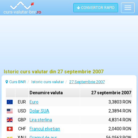
CONVERTOR RAPID
Togg
navig
Istoric curs valutar din 27 septembrie 2007
Curs BNR
Istoric curs valutar
27 Septembrie 2007
Denumire valuta
27 septembrie 2007
EUR
Euro
3,3803 RON
USD
Dolar SUA
2,3894 RON
GBP
Lira sterlina
4,8314 RON
CHF
Francul elvetian
2,0400 RON
XAU
Gramul de aur
56,0563 RON