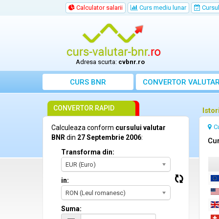
Calculator salarii
Curs mediu lunar
Cursul 
Adresa scurta:
cvbnr.ro
CURS BNR
CONVERTOR VALUTA
CONVERTOR RAPID
Isto
C
Calculeaza conform
cursului valutar
BNR
din
27 Septembrie 2006
:
Cur
Transforma din:
EUR (Euro)
in:
RON (Leul romanesc)
Suma: