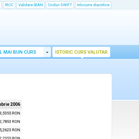
IRCC
Validare IBAN
Coduri SWIFT
Inlocuire diacritice
Toggle Dropdown
L MAI BUN CURS
ISTORIC CURS VALUTAR
brie 2006
3,5355 RON
2,7853 RON
5,2623 RON
2,2355 RON