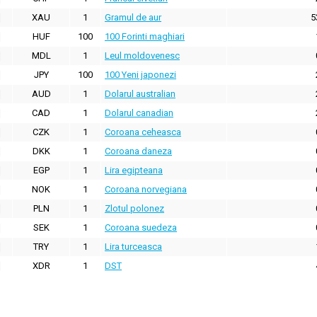
XAU
1
Gramul de aur
5
HUF
100
100 Forinti maghiari
MDL
1
Leul moldovenesc
JPY
100
100 Yeni japonezi
AUD
1
Dolarul australian
CAD
1
Dolarul canadian
CZK
1
Coroana ceheasca
DKK
1
Coroana daneza
EGP
1
Lira egipteana
NOK
1
Coroana norvegiana
PLN
1
Zlotul polonez
SEK
1
Coroana suedeza
TRY
1
Lira turceasca
XDR
1
DST