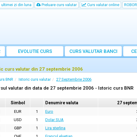
ultimei zi din luna
Preluare curs valutar
Curs valutar online
ROBOR
R
EVOLUTIE CURS
CURS
VALUTAR
BANCI
CE
ric curs valutar din 27 septembrie 2006
urs BNR
Istoric curs valutar
27 Septembrie 2006
sul valutar din data de 27 septembrie 2006 - Istoric curs BNR
Simbol
Denumire valuta
27 septem
EUR
1
Euro
USD
1
Dolar SUA
GBP
1
Lira sterlina
CHF
1
Francul elvetian