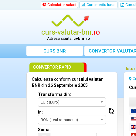
Calculator salarii
Curs mediu lunar
Cursul 
Adresa scurta:
cvbnr.ro
CURS BNR
CONVERTOR VALUTA
CONVERTOR RAPID
Isto
C
Calculeaza conform
cursului valutar
BNR
din
26 Septembrie 2005
:
Cur
Transforma din:
EUR (Euro)
in:
RON (Leul romanesc)
Suma: