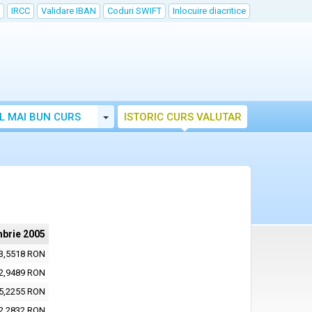
IRCC
Validare IBAN
Coduri SWIFT
Inlocuire diacritice
Toggle Dropdown
L MAI BUN CURS
ISTORIC CURS VALUTAR
brie 2005
3,5518 RON
2,9489 RON
5,2255 RON
2,2832 RON