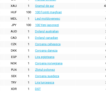
XAU
1
Gramul de aur
4
HUF
100
100 Forinti maghiari
MDL
1
Leul moldovenesc
JPY
100
100 Yeni japonezi
AUD
1
Dolarul australian
CAD
1
Dolarul canadian
CZK
1
Coroana ceheasca
DKK
1
Coroana daneza
EGP
1
Lira egipteana
NOK
1
Coroana norvegiana
PLN
1
Zlotul polonez
SEK
1
Coroana suedeza
TRY
1
Lira turceasca
XDR
1
DST