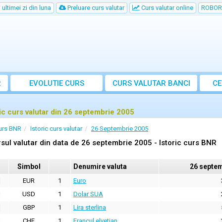
ultimei zi din luna
Preluare curs valutar
Curs valutar online
ROBOR
R
EVOLUTIE CURS
CURS
VALUTAR
BANCI
CE
ric curs valutar din 26 septembrie 2005
urs BNR
Istoric curs valutar
26 Septembrie 2005
sul valutar din data de 26 septembrie 2005 - Istoric curs BNR
Simbol
Denumire valuta
26 septem
EUR
1
Euro
USD
1
Dolar SUA
GBP
1
Lira sterlina
CHF
1
Francul elvetian