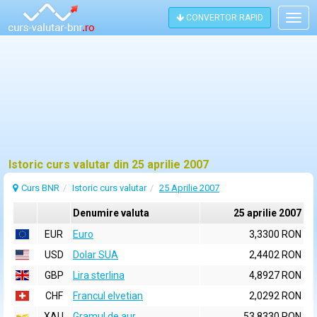
CONVERTOR RAPID
Togg
navig
Istoric curs valutar din 25 aprilie 2007
Curs BNR
Istoric curs valutar
25 Aprilie 2007
Denumire valuta
25 aprilie 2007
EUR
Euro
3,3300 RON
USD
Dolar SUA
2,4402 RON
GBP
Lira sterlina
4,8927 RON
CHF
Francul elvetian
2,0292 RON
XAU
Gramul de aur
53,8330 RON