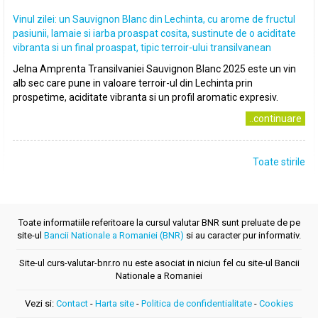
Vinul zilei: un Sauvignon Blanc din Lechinta, cu arome de fructul
pasiunii, lamaie si iarba proaspat cosita, sustinute de o aciditate
vibranta si un final proaspat, tipic terroir-ului transilvanean
Jelna Amprenta Transilvaniei Sauvignon Blanc 2025 este un vin
alb sec care pune in valoare terroir-ul din Lechinta prin
prospetime, aciditate vibranta si un profil aromatic expresiv.
..continuare
Toate stirile
Toate informatiile referitoare la cursul valutar BNR sunt preluate de pe
site-ul
Bancii Nationale a Romaniei (BNR)
si au caracter pur informativ.
Site-ul curs-valutar-bnr.ro nu este asociat in niciun fel cu site-ul Bancii
Nationale a Romaniei
Vezi si:
Contact
-
Harta site
-
Politica de confidentialitate
-
Cookies