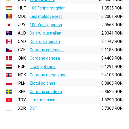
HUF
100 Forinti maghiari
1,3535 RON
MDL
Leul moldovenesc
0,2001 RON
JPY
100 Yeni japonezi
2,0568 RON
AUD
Dolarul australian
2,0341 RON
CAD
Dolarul canadian
2,1747 RON
CZK
Coroana ceheasca
0,1185 RON
DKK
Coroana daneza
0,4469 RON
EGP
Lira egipteana
0,4291 RON
NOK
Coroana norvegiana
0,4108 RON
PLN
Zlotul polonez
0,8803 RON
SEK
Coroana suedeza
0,3626 RON
TRY
Lira turceasca
1,8290 RON
XDR
DST
3,7368 RON