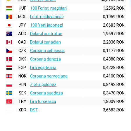
HUF
100 Forinti maghiari
1,2592 RON
MDL
Leul moldovenesc
0,1959 RON
JPY
100 Yeni japonezi
2,0683 RON
AUD
Dolarul australian
1,9697 RON
CAD
Dolarul canadian
2,2836 RON
CZK
Coroana ceheasca
0,1177 RON
DKK
Coroana daneza
0,4380 RON
EGP
Lira egipteana
0,4228 RON
NOK
Coroana norvegiana
0,4100 RON
PLN
Zlotul polonez
0,8492 RON
SEK
Coroana suedeza
0,3470 RON
TRY
Lira turceasca
1,8009 RON
XDR
DST
3,6683 RON