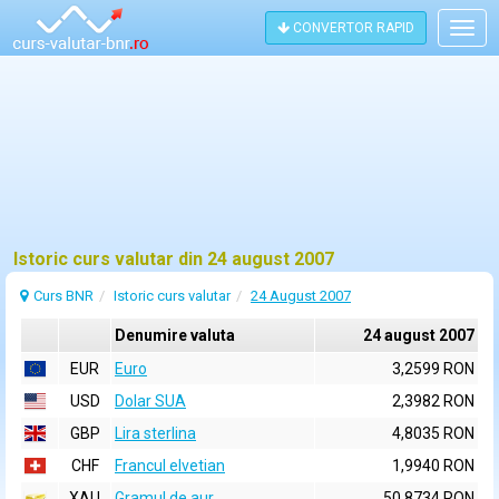
CONVERTOR RAPID
Togg
navig
Istoric curs valutar din 24 august 2007
Curs BNR
Istoric curs valutar
24 August 2007
Denumire valuta
24 august 2007
EUR
Euro
3,2599 RON
USD
Dolar SUA
2,3982 RON
GBP
Lira sterlina
4,8035 RON
CHF
Francul elvetian
1,9940 RON
XAU
Gramul de aur
50,8734 RON