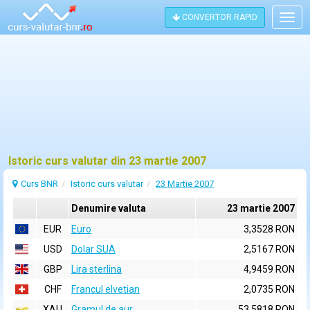
CONVERTOR RAPID
Togg
navig
Istoric curs valutar din 23 martie 2007
Curs BNR
Istoric curs valutar
23 Martie 2007
Denumire valuta
23 martie 2007
EUR
Euro
3,3528 RON
USD
Dolar SUA
2,5167 RON
GBP
Lira sterlina
4,9459 RON
CHF
Francul elvetian
2,0735 RON
XAU
Gramul de aur
53,5818 RON