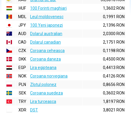
HUF
100 Forinti maghiari
1,3602 RON
MDL
Leul moldovenesc
0,1991 RON
JPY
100 Yeni japonezi
2,1396 RON
AUD
Dolarul australian
2,0300 RON
CAD
Dolarul canadian
2,1751 RON
CZK
Coroana ceheasca
0,1198 RON
DKK
Coroana daneza
0,4500 RON
EGP
Lira egipteana
0,4413 RON
NOK
Coroana norvegiana
0,4126 RON
PLN
Zlotul polonez
0,8656 RON
SEK
Coroana suedeza
0,3602 RON
TRY
Lira turceasca
1,8197 RON
XDR
DST
3,8021 RON