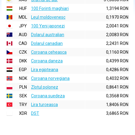
HUF
100 Forinti maghiari
1,3194 RON
MDL
Leul moldovenesc
0,1970 RON
JPY
100 Yeni japonezi
2,0041 RON
AUD
Dolarul australian
2,0083 RON
CAD
Dolarul canadian
2,2431 RON
CZK
Coroana ceheasca
0,1160 RON
DKK
Coroana daneza
0,4399 RON
EGP
Lira egipteana
0,4286 RON
NOK
Coroana norvegiana
0,4032 RON
PLN
Zlotul polonez
0,8641 RON
SEK
Coroana suedeza
0,3568 RON
TRY
Lira turceasca
1,8406 RON
XDR
DST
3,6865 RON