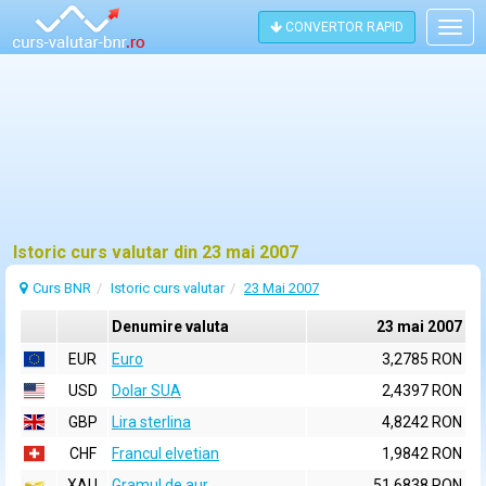
CONVERTOR RAPID
Togg
navig
Istoric curs valutar din 23 mai 2007
Curs BNR
Istoric curs valutar
23 Mai 2007
Denumire valuta
23 mai 2007
EUR
Euro
3,2785 RON
USD
Dolar SUA
2,4397 RON
GBP
Lira sterlina
4,8242 RON
CHF
Francul elvetian
1,9842 RON
XAU
Gramul de aur
51,6838 RON