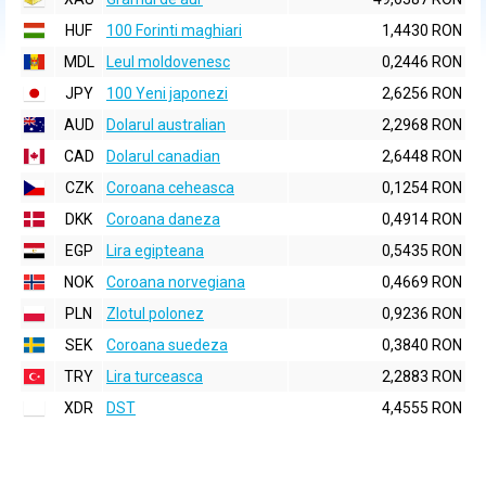
HUF
100 Forinti maghiari
1,4430 RON
MDL
Leul moldovenesc
0,2446 RON
JPY
100 Yeni japonezi
2,6256 RON
AUD
Dolarul australian
2,2968 RON
CAD
Dolarul canadian
2,6448 RON
CZK
Coroana ceheasca
0,1254 RON
DKK
Coroana daneza
0,4914 RON
EGP
Lira egipteana
0,5435 RON
NOK
Coroana norvegiana
0,4669 RON
PLN
Zlotul polonez
0,9236 RON
SEK
Coroana suedeza
0,3840 RON
TRY
Lira turceasca
2,2883 RON
XDR
DST
4,4555 RON