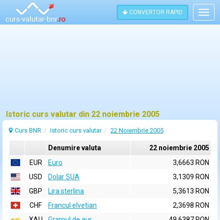
CONVERTOR RAPID
Togg
navig
Istoric curs valutar din 22 noiembrie 2005
Curs BNR
Istoric curs valutar
22 Noiembrie 2005
Denumire valuta
22 noiembrie 2005
EUR
Euro
3,6663 RON
USD
Dolar SUA
3,1309 RON
GBP
Lira sterlina
5,3613 RON
CHF
Francul elvetian
2,3698 RON
XAU
Gramul de aur
49,6387 RON