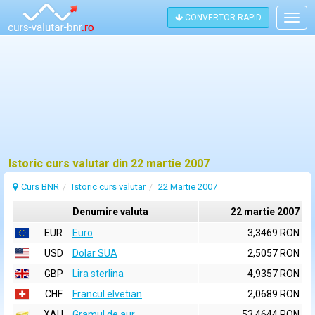
CONVERTOR RAPID
Togg
navig
Istoric curs valutar din 22 martie 2007
Curs BNR
Istoric curs valutar
22 Martie 2007
Denumire valuta
22 martie 2007
EUR
Euro
3,3469 RON
USD
Dolar SUA
2,5057 RON
GBP
Lira sterlina
4,9357 RON
CHF
Francul elvetian
2,0689 RON
XAU
Gramul de aur
53,4644 RON