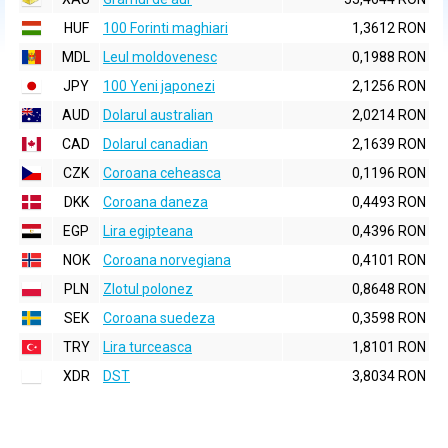
HUF
100 Forinti maghiari
1,3612 RON
MDL
Leul moldovenesc
0,1988 RON
JPY
100 Yeni japonezi
2,1256 RON
AUD
Dolarul australian
2,0214 RON
CAD
Dolarul canadian
2,1639 RON
CZK
Coroana ceheasca
0,1196 RON
DKK
Coroana daneza
0,4493 RON
EGP
Lira egipteana
0,4396 RON
NOK
Coroana norvegiana
0,4101 RON
PLN
Zlotul polonez
0,8648 RON
SEK
Coroana suedeza
0,3598 RON
TRY
Lira turceasca
1,8101 RON
XDR
DST
3,8034 RON