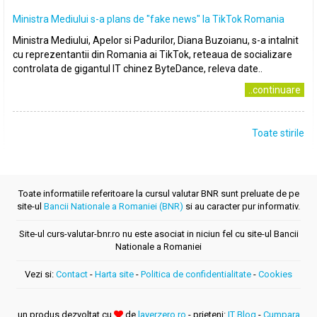
Ministra Mediului s-a plans de ″fake news″ la TikTok Romania
Ministra Mediului, Apelor si Padurilor, Diana Buzoianu, s-a intalnit
cu reprezentantii din Romania ai TikTok, reteaua de socializare
controlata de gigantul IT chinez ByteDance, releva date..
..continuare
Toate stirile
Toate informatiile referitoare la cursul valutar BNR sunt preluate de pe
site-ul
Bancii Nationale a Romaniei (BNR)
si au caracter pur informativ.
Site-ul curs-valutar-bnr.ro nu este asociat in niciun fel cu site-ul Bancii
Nationale a Romaniei
Vezi si:
Contact
-
Harta site
-
Politica de confidentialitate
-
Cookies
un produs dezvoltat cu
de
layerzero.ro
- prieteni:
IT Blog
-
Cumpara