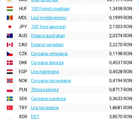
HUF
100 Forinti maghiari
1,3438 RON
MDL
Leul moldovenesc
0,1999 RON
JPY
100 Yeni japonezi
2,1303 RON
AUD
Dolarul australian
2,0374 RON
CAD
Dolarul canadian
2,2270 RON
CZK
Coroana ceheasca
0,1198 RON
DKK
Coroana daneza
0,4537 RON
EGP
Lira egipteana
0,4528 RON
NOK
Coroana norvegiana
0,4194 RON
PLN
Zlotul polonez
0,8717 RON
SEK
Coroana suedeza
0,3633 RON
TRY
Lira turceasca
1,8681 RON
XDR
DST
3,8570 RON