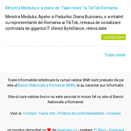
Ministra Mediului s-a plans de ″fake news″ la TikTok Romania
Ministra Mediului, Apelor si Padurilor, Diana Buzoianu, s-a intalnit
cu reprezentantii din Romania ai TikTok, reteaua de socializare
controlata de gigantul IT chinez ByteDance, releva date..
..continuare
Toate stirile
Toate informatiile referitoare la cursul valutar BNR sunt preluate de pe
site-ul
Bancii Nationale a Romaniei (BNR)
si au caracter pur informativ.
Site-ul curs-valutar-bnr.ro nu este asociat in niciun fel cu site-ul Bancii
Nationale a Romaniei
Vezi si:
Contact
-
Harta site
-
Politica de confidentialitate
-
Cookies
un produs dezvoltat cu
de
layerzero.ro
- prieteni:
IT Blog
-
Cumpara