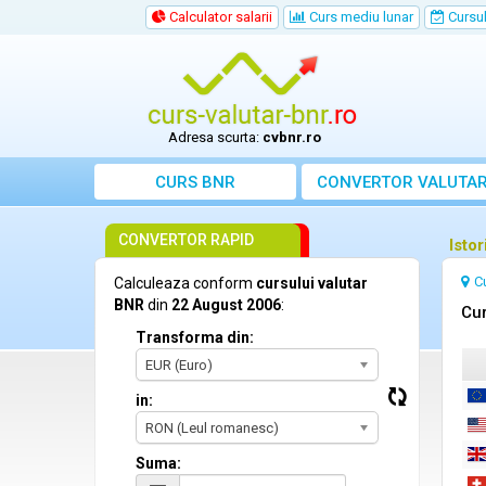
Calculator salarii
Curs mediu lunar
Cursul 
Adresa scurta:
cvbnr.ro
CURS BNR
CONVERTOR VALUTA
CONVERTOR RAPID
Isto
C
Calculeaza conform
cursului valutar
BNR
din
22 August 2006
:
Cur
Transforma din:
EUR (Euro)
in:
RON (Leul romanesc)
Suma: