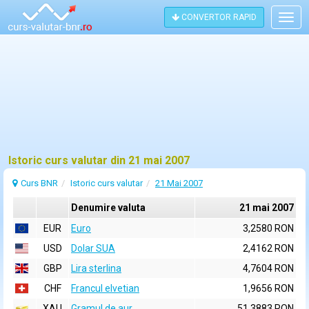
CONVERTOR RAPID
Togg
navig
Istoric curs valutar din 21 mai 2007
Curs BNR
Istoric curs valutar
21 Mai 2007
Denumire valuta
21 mai 2007
EUR
Euro
3,2580 RON
USD
Dolar SUA
2,4162 RON
GBP
Lira sterlina
4,7604 RON
CHF
Francul elvetian
1,9656 RON
XAU
Gramul de aur
51,3883 RON