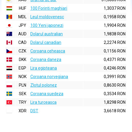
HUF
100 Forinti maghiari
1,3037 RON
MDL
Leul moldovenesc
0,1958 RON
JPY
100 Yeni japonezi
1,9904 RON
AUD
Dolarul australian
1,9838 RON
CAD
Dolarul canadian
2,2274 RON
CZK
Coroana ceheasca
0,1156 RON
DKK
Coroana daneza
0,4371 RON
EGP
Lira egipteana
0,4246 RON
NOK
Coroana norvegiana
0,3991 RON
PLN
Zlotul polonez
0,8630 RON
SEK
Coroana suedeza
0,3534 RON
TRY
Lira turceasca
1,8298 RON
XDR
DST
3,6618 RON