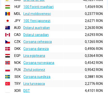
HUF
100 Forinti maghiari
1,4569 RON
MDL
Leul moldovenesc
0,2377 RON
JPY
100 Yeni japonezi
2,6271 RON
AUD
Dolarul australian
2,2630 RON
CAD
Dolarul canadian
2,6293 RON
CZK
Coroana ceheasca
0,1265 RON
DKK
Coroana daneza
0,4906 RON
EGP
Lira egipteana
0,5364 RON
NOK
Coroana norvegiana
0,4542 RON
PLN
Zlotul polonez
0,9542 RON
SEK
Coroana suedeza
0,3881 RON
TRY
Lira turceasca
2,2776 RON
XDR
DST
4,4101 RON