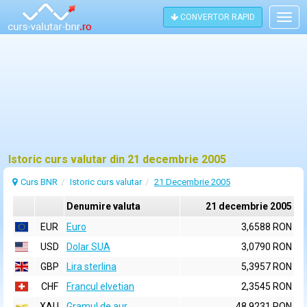
CONVERTOR RAPID
Togg
navig
Istoric curs valutar din 21 decembrie 2005
Curs BNR
Istoric curs valutar
21 Decembrie 2005
Denumire valuta
21 decembrie 2005
EUR
Euro
3,6588 RON
USD
Dolar SUA
3,0790 RON
GBP
Lira sterlina
5,3957 RON
CHF
Francul elvetian
2,3545 RON
XAU
Gramul de aur
48,9231 RON