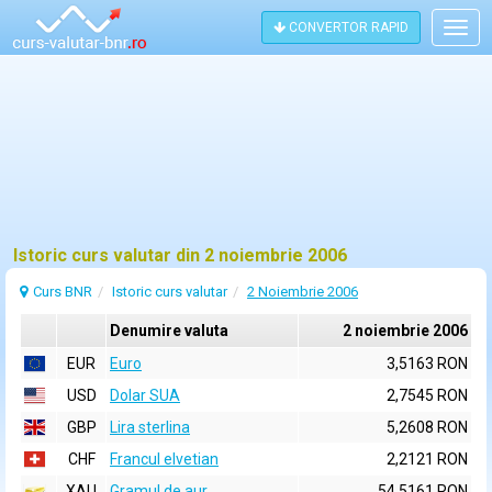
CONVERTOR RAPID
Togg
navig
Istoric curs valutar din 2 noiembrie 2006
Curs BNR
Istoric curs valutar
2 Noiembrie 2006
Denumire valuta
2 noiembrie 2006
EUR
Euro
3,5163 RON
USD
Dolar SUA
2,7545 RON
GBP
Lira sterlina
5,2608 RON
CHF
Francul elvetian
2,2121 RON
XAU
Gramul de aur
54,5161 RON