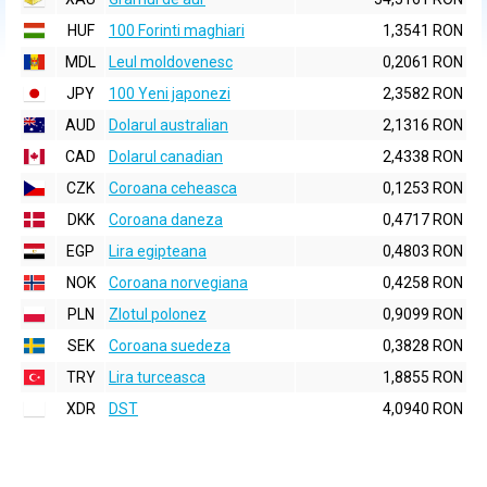
HUF
100 Forinti maghiari
1,3541 RON
MDL
Leul moldovenesc
0,2061 RON
JPY
100 Yeni japonezi
2,3582 RON
AUD
Dolarul australian
2,1316 RON
CAD
Dolarul canadian
2,4338 RON
CZK
Coroana ceheasca
0,1253 RON
DKK
Coroana daneza
0,4717 RON
EGP
Lira egipteana
0,4803 RON
NOK
Coroana norvegiana
0,4258 RON
PLN
Zlotul polonez
0,9099 RON
SEK
Coroana suedeza
0,3828 RON
TRY
Lira turceasca
1,8855 RON
XDR
DST
4,0940 RON