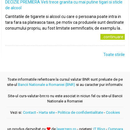
DECIZIE PREMIERA Veti trece granita cu mai putine tigari si sticle
de alcool
Cantitatile de tigarete si alcool cu care o persoana poate intra in
tara fara sa plateasca taxe, pe motiv ca produsele sunt destinate
consumului propriu, au fost limitate semnificativ, de exemplu la..
..continuare
Toate stirile
Toate informatiile referitoare la cursul valutar BNR sunt preluate de pe
site-ul
Bancii Nationale a Romaniei (BNR)
si au caracter pur informativ.
Site-ul curs-valutar-bnr.ro nu este asociat in niciun fel cu site-ul Bancii
Nationale a Romaniei
Vezi si:
Contact
-
Harta site
-
Politica de confidentialitate
-
Cookies
un produs dezvoltat cu
de
layerzero.ro
- prieteni:
IT Blog
-
Cumpara