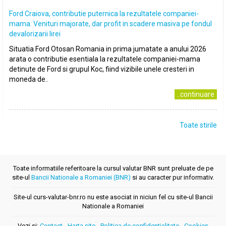
Ford Craiova, contributie puternica la rezultatele companiei-
mama. Venituri majorate, dar profit in scadere masiva pe fondul
devalorizarii lirei
Situatia Ford Otosan Romania in prima jumatate a anului 2026
arata o contributie esentiala la rezultatele companiei-mama
detinute de Ford si grupul Koc, fiind vizibile unele cresteri in
moneda de..
..continuare
Toate stirile
Toate informatiile referitoare la cursul valutar BNR sunt preluate de pe
site-ul
Bancii Nationale a Romaniei (BNR)
si au caracter pur informativ.
Site-ul curs-valutar-bnr.ro nu este asociat in niciun fel cu site-ul Bancii
Nationale a Romaniei
Vezi si:
Contact
-
Harta site
-
Politica de confidentialitate
-
Cookies