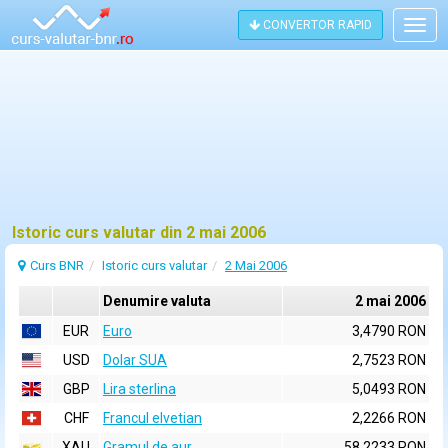
CONVERTOR RAPID
Togg
navig
Istoric curs valutar din 2 mai 2006
Curs BNR
Istoric curs valutar
2 Mai 2006
Denumire valuta
2 mai 2006
EUR
Euro
3,4790 RON
USD
Dolar SUA
2,7523 RON
GBP
Lira sterlina
5,0493 RON
CHF
Francul elvetian
2,2266 RON
XAU
Gramul de aur
58,2233 RON