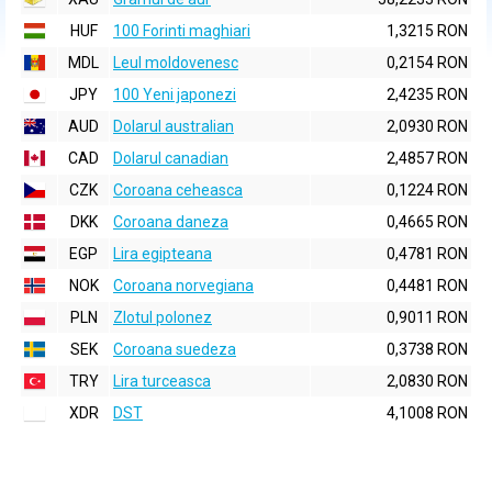
HUF
100 Forinti maghiari
1,3215 RON
MDL
Leul moldovenesc
0,2154 RON
JPY
100 Yeni japonezi
2,4235 RON
AUD
Dolarul australian
2,0930 RON
CAD
Dolarul canadian
2,4857 RON
CZK
Coroana ceheasca
0,1224 RON
DKK
Coroana daneza
0,4665 RON
EGP
Lira egipteana
0,4781 RON
NOK
Coroana norvegiana
0,4481 RON
PLN
Zlotul polonez
0,9011 RON
SEK
Coroana suedeza
0,3738 RON
TRY
Lira turceasca
2,0830 RON
XDR
DST
4,1008 RON