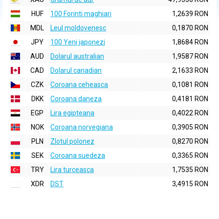
HUF
100 Forinti maghiari
1,2639 RON
MDL
Leul moldovenesc
0,1870 RON
JPY
100 Yeni japonezi
1,8684 RON
AUD
Dolarul australian
1,9587 RON
CAD
Dolarul canadian
2,1633 RON
CZK
Coroana ceheasca
0,1081 RON
DKK
Coroana daneza
0,4181 RON
EGP
Lira egipteana
0,4022 RON
NOK
Coroana norvegiana
0,3905 RON
PLN
Zlotul polonez
0,8270 RON
SEK
Coroana suedeza
0,3365 RON
TRY
Lira turceasca
1,7535 RON
XDR
DST
3,4915 RON