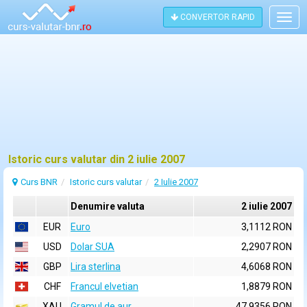
CONVERTOR RAPID
Togg
navig
Istoric curs valutar din 2 iulie 2007
Curs BNR
Istoric curs valutar
2 Iulie 2007
Denumire valuta
2 iulie 2007
EUR
Euro
3,1112 RON
USD
Dolar SUA
2,2907 RON
GBP
Lira sterlina
4,6068 RON
CHF
Francul elvetian
1,8879 RON
XAU
Gramul de aur
47,9356 RON