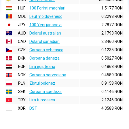
HUF
100 Forinti maghiari
1,5177 RON
MDL
Leul moldovenesc
0,2298 RON
JPY
100 Yeni japonezi
2,7877 RON
AUD
Dolarul australian
2,1793 RON
CAD
Dolarul canadian
2,3460 RON
CZK
Coroana ceheasca
0,1235 RON
DKK
Coroana daneza
0,5027 RON
EGP
Lira egipteana
0,4868 RON
NOK
Coroana norvegiana
0,4589 RON
PLN
Zlotul polonez
0,9158 RON
SEK
Coroana suedeza
0,4146 RON
TRY
Lira turceasca
2,1246 RON
XDR
DST
4,3588 RON