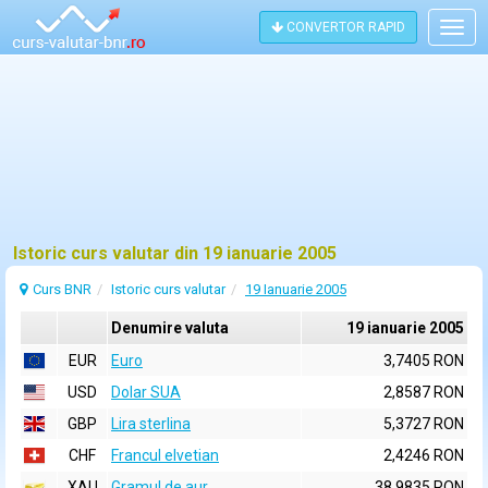
CONVERTOR RAPID
Togg
navig
Istoric curs valutar din 19 ianuarie 2005
Curs BNR
Istoric curs valutar
19 Ianuarie 2005
Denumire valuta
19 ianuarie 2005
EUR
Euro
3,7405 RON
USD
Dolar SUA
2,8587 RON
GBP
Lira sterlina
5,3727 RON
CHF
Francul elvetian
2,4246 RON
XAU
Gramul de aur
38,9835 RON