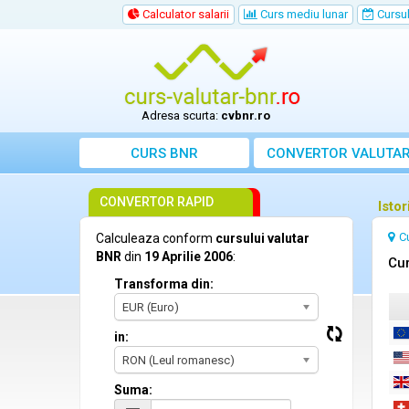
Calculator salarii
Curs mediu lunar
Cursul 
Adresa scurta:
cvbnr.ro
CURS BNR
CONVERTOR VALUTA
CONVERTOR RAPID
Istor
C
Calculeaza conform
cursului valutar
BNR
din
19 Aprilie 2006
:
Cur
Transforma din:
EUR (Euro)
in:
RON (Leul romanesc)
Suma: