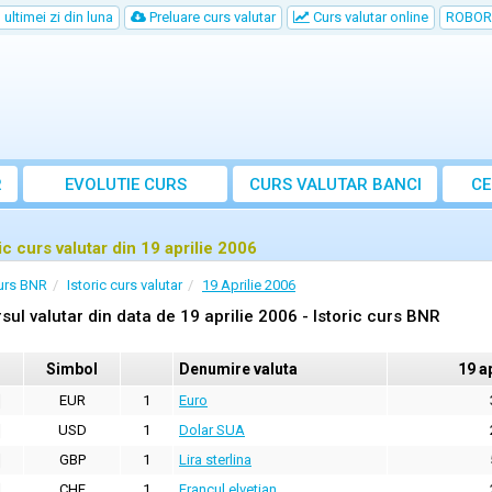
ultimei zi din luna
Preluare curs valutar
Curs valutar online
ROBOR
R
EVOLUTIE CURS
CURS
VALUTAR
BANCI
CE
ic curs valutar din 19 aprilie 2006
urs BNR
Istoric curs valutar
19 Aprilie 2006
sul valutar din data de 19 aprilie 2006 - Istoric curs BNR
Simbol
Denumire valuta
19 a
EUR
1
Euro
USD
1
Dolar SUA
GBP
1
Lira sterlina
CHF
1
Francul elvetian