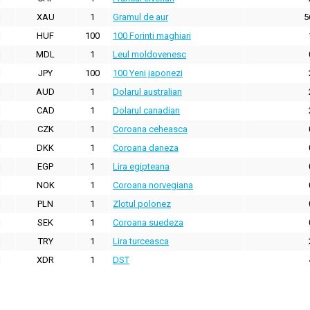
XAU
1
Gramul de aur
5
HUF
100
100 Forinti maghiari
MDL
1
Leul moldovenesc
JPY
100
100 Yeni japonezi
AUD
1
Dolarul australian
CAD
1
Dolarul canadian
CZK
1
Coroana ceheasca
DKK
1
Coroana daneza
EGP
1
Lira egipteana
NOK
1
Coroana norvegiana
PLN
1
Zlotul polonez
SEK
1
Coroana suedeza
TRY
1
Lira turceasca
XDR
1
DST