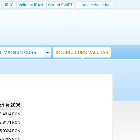
IRCC
Validare IBAN
Coduri SWIFT
Inlocuire diacritice
Toggle Dropdown
L MAI BUN CURS
ISTORIC CURS VALUTAR
prilie 2006
3,4814 RON
2,8171 RON
5,0324 RON
2,2209 RON