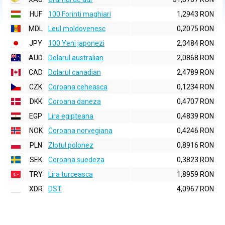
HUF
100 Forinti maghiari
1,2943 RON
MDL
Leul moldovenesc
0,2075 RON
JPY
100 Yeni japonezi
2,3484 RON
AUD
Dolarul australian
2,0868 RON
CAD
Dolarul canadian
2,4789 RON
CZK
Coroana ceheasca
0,1234 RON
DKK
Coroana daneza
0,4707 RON
EGP
Lira egipteana
0,4839 RON
NOK
Coroana norvegiana
0,4246 RON
PLN
Zlotul polonez
0,8916 RON
SEK
Coroana suedeza
0,3823 RON
TRY
Lira turceasca
1,8959 RON
XDR
DST
4,0967 RON