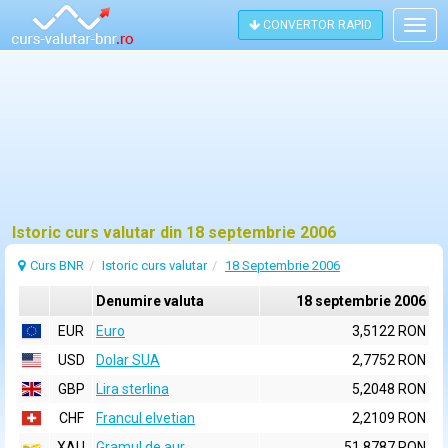
CONVERTOR RAPID
Togg
navig
Istoric curs valutar din 18 septembrie 2006
Curs BNR
Istoric curs valutar
18 Septembrie 2006
Denumire valuta
18 septembrie 2006
EUR
Euro
3,5122 RON
USD
Dolar SUA
2,7752 RON
GBP
Lira sterlina
5,2048 RON
CHF
Francul elvetian
2,2109 RON
XAU
Gramul de aur
51,8787 RON