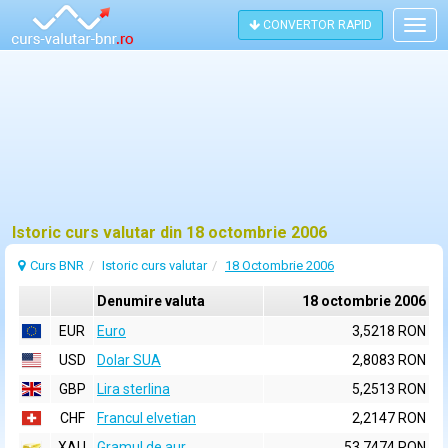
CONVERTOR RAPID
Togg
navig
Istoric curs valutar din 18 octombrie 2006
Curs BNR
Istoric curs valutar
18 Octombrie 2006
Denumire valuta
18 octombrie 2006
EUR
Euro
3,5218 RON
USD
Dolar SUA
2,8083 RON
GBP
Lira sterlina
5,2513 RON
CHF
Francul elvetian
2,2147 RON
XAU
Gramul de aur
53,7474 RON