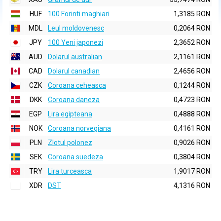
HUF
100 Forinti maghiari
1,3185 RON
MDL
Leul moldovenesc
0,2064 RON
JPY
100 Yeni japonezi
2,3652 RON
AUD
Dolarul australian
2,1161 RON
CAD
Dolarul canadian
2,4656 RON
CZK
Coroana ceheasca
0,1244 RON
DKK
Coroana daneza
0,4723 RON
EGP
Lira egipteana
0,4888 RON
NOK
Coroana norvegiana
0,4161 RON
PLN
Zlotul polonez
0,9026 RON
SEK
Coroana suedeza
0,3804 RON
TRY
Lira turceasca
1,9017 RON
XDR
DST
4,1316 RON