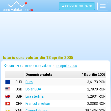
CONVERTOR RAPID
Togg
navig
Istoric curs valutar din 18 aprilie 2005
Curs BNR
Istoric curs valutar
18 Aprilie 2005
Denumire valuta
18 aprilie 2005
EUR
Euro
3,6173 RON
USD
Dolar SUA
2,7870 RON
GBP
Lira sterlina
5,2931 RON
CHF
Francul elvetian
2,3383 RON
XAU
Gramul de aur
38,1434 RON