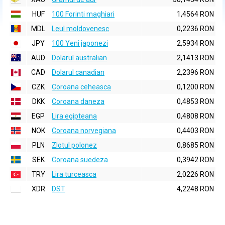
HUF
100 Forinti maghiari
1,4564 RON
MDL
Leul moldovenesc
0,2236 RON
JPY
100 Yeni japonezi
2,5934 RON
AUD
Dolarul australian
2,1413 RON
CAD
Dolarul canadian
2,2396 RON
CZK
Coroana ceheasca
0,1200 RON
DKK
Coroana daneza
0,4853 RON
EGP
Lira egipteana
0,4808 RON
NOK
Coroana norvegiana
0,4403 RON
PLN
Zlotul polonez
0,8685 RON
SEK
Coroana suedeza
0,3942 RON
TRY
Lira turceasca
2,0226 RON
XDR
DST
4,2248 RON