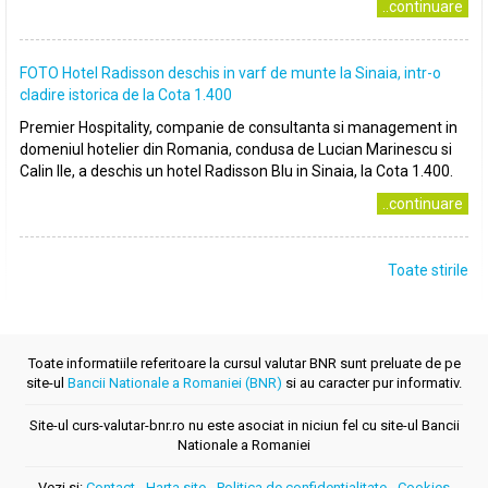
..continuare
FOTO Hotel Radisson deschis in varf de munte la Sinaia, intr-o
cladire istorica de la Cota 1.400
Premier Hospitality, companie de consultanta si management in
domeniul hotelier din Romania, condusa de Lucian Marinescu si
Calin Ile, a deschis un hotel Radisson Blu in Sinaia, la Cota 1.400.
..continuare
Toate stirile
Toate informatiile referitoare la cursul valutar BNR sunt preluate de pe
site-ul
Bancii Nationale a Romaniei (BNR)
si au caracter pur informativ.
Site-ul curs-valutar-bnr.ro nu este asociat in niciun fel cu site-ul Bancii
Nationale a Romaniei
Vezi si:
Contact
-
Harta site
-
Politica de confidentialitate
-
Cookies