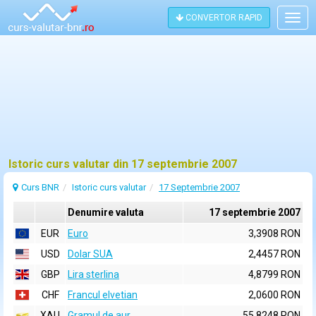
CONVERTOR RAPID
Togg
navig
Istoric curs valutar din 17 septembrie 2007
Curs BNR
Istoric curs valutar
17 Septembrie 2007
Denumire valuta
17 septembrie 2007
EUR
Euro
3,3908 RON
USD
Dolar SUA
2,4457 RON
GBP
Lira sterlina
4,8799 RON
CHF
Francul elvetian
2,0600 RON
XAU
Gramul de aur
55,8248 RON