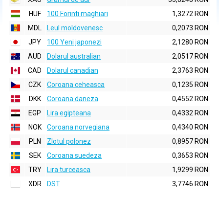
HUF
100 Forinti maghiari
1,3272 RON
MDL
Leul moldovenesc
0,2073 RON
JPY
100 Yeni japonezi
2,1280 RON
AUD
Dolarul australian
2,0517 RON
CAD
Dolarul canadian
2,3763 RON
CZK
Coroana ceheasca
0,1235 RON
DKK
Coroana daneza
0,4552 RON
EGP
Lira egipteana
0,4332 RON
NOK
Coroana norvegiana
0,4340 RON
PLN
Zlotul polonez
0,8957 RON
SEK
Coroana suedeza
0,3653 RON
TRY
Lira turceasca
1,9299 RON
XDR
DST
3,7746 RON