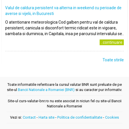
Valul de caldura persistent va alterna in weekend cu perioade de
averse si vijelii, in Bucuresti
O atentionare meteorologica Cod galben pentru val de caldura
persistent, canicula si disconfort termic ridicat este in vigoare,
sambata si duminica, in Capitala, insa pe parcursul intervalului se..
..continuare
Toate stirile
Toate informatiile referitoare la cursul valutar BNR sunt preluate de pe
site-ul
Bancii Nationale a Romaniei (BNR)
si au caracter pur informativ.
Site-ul curs-valutar-bnr.ro nu este asociat in niciun fel cu site-ul Bancii
Nationale a Romaniei
Vezi si:
Contact
-
Harta site
-
Politica de confidentialitate
-
Cookies