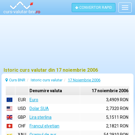
CONVERTOR RAPID
Togg
navig
Istoric curs valutar din 17 noiembrie 2006
Curs BNR
Istoric curs valutar
17 Noiembrie 2006
Denumire valuta
17 noiembrie 2006
EUR
Euro
3,4909 RON
USD
Dolar SUA
2,7320 RON
GBP
Lira sterlina
5,1511 RON
CHF
Francul elvetian
2,1821 RON
XAU
Gramul de aur
54,2910 RON