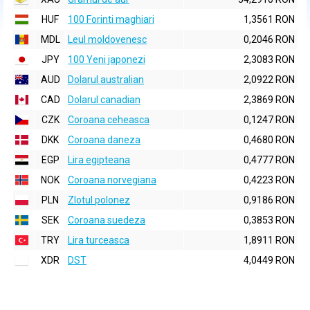
HUF
100 Forinti maghiari
1,3561 RON
MDL
Leul moldovenesc
0,2046 RON
JPY
100 Yeni japonezi
2,3083 RON
AUD
Dolarul australian
2,0922 RON
CAD
Dolarul canadian
2,3869 RON
CZK
Coroana ceheasca
0,1247 RON
DKK
Coroana daneza
0,4680 RON
EGP
Lira egipteana
0,4777 RON
NOK
Coroana norvegiana
0,4223 RON
PLN
Zlotul polonez
0,9186 RON
SEK
Coroana suedeza
0,3853 RON
TRY
Lira turceasca
1,8911 RON
XDR
DST
4,0449 RON