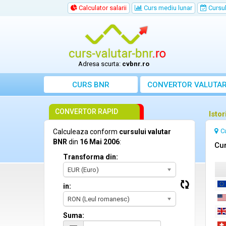
Calculator salarii
Curs mediu lunar
Cursul 
Adresa scurta:
cvbnr.ro
CURS BNR
CONVERTOR VALUTA
CONVERTOR RAPID
Isto
C
Calculeaza conform
cursului valutar
BNR
din
16 Mai 2006
:
Cur
Transforma din:
EUR (Euro)
in:
RON (Leul romanesc)
Suma: