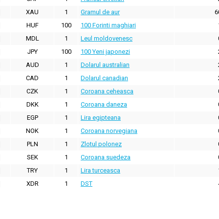
XAU
1
Gramul de aur
6
HUF
100
100 Forinti maghiari
MDL
1
Leul moldovenesc
JPY
100
100 Yeni japonezi
AUD
1
Dolarul australian
CAD
1
Dolarul canadian
CZK
1
Coroana ceheasca
DKK
1
Coroana daneza
EGP
1
Lira egipteana
NOK
1
Coroana norvegiana
PLN
1
Zlotul polonez
SEK
1
Coroana suedeza
TRY
1
Lira turceasca
XDR
1
DST