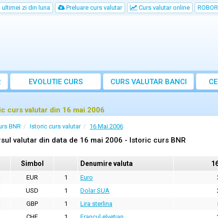
ultimei zi din luna
Preluare curs valutar
Curs valutar online
ROBOR
R
EVOLUTIE CURS
CURS
VALUTAR
BANCI
CE
ric curs valutar din 16 mai 2006
urs BNR
Istoric curs valutar
16 Mai 2006
sul valutar din data de 16 mai 2006 - Istoric curs BNR
Simbol
Denumire valuta
1
EUR
1
Euro
USD
1
Dolar SUA
GBP
1
Lira sterlina
CHF
1
Francul elvetian