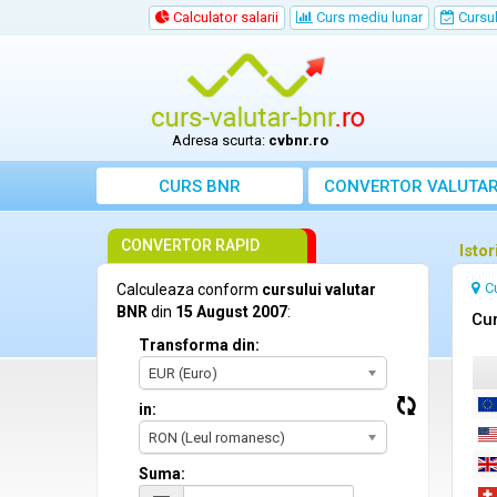
Calculator salarii
Curs mediu lunar
Cursul 
Adresa scurta:
cvbnr.ro
CURS BNR
CONVERTOR VALUTA
CONVERTOR RAPID
Isto
C
Calculeaza conform
cursului valutar
BNR
din
15 August 2007
:
Cur
Transforma din:
EUR (Euro)
in:
RON (Leul romanesc)
Suma: