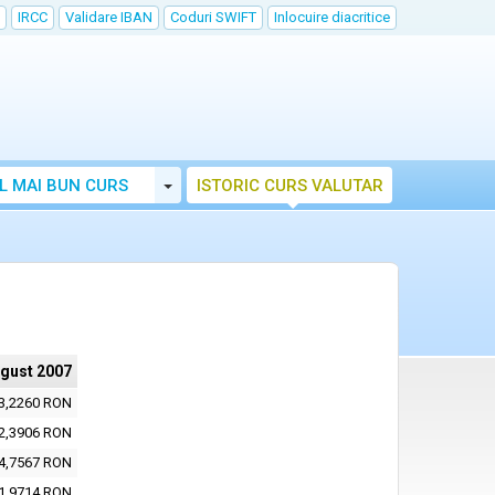
IRCC
Validare IBAN
Coduri SWIFT
Inlocuire diacritice
Toggle Dropdown
L MAI BUN CURS
ISTORIC CURS VALUTAR
ugust 2007
3,2260 RON
2,3906 RON
4,7567 RON
1,9714 RON