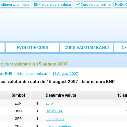
ultimei zi din luna
Preluare curs valutar
Curs valutar online
ROBOR
R
EVOLUTIE CURS
CURS
VALUTAR
BANCI
CE
ric curs valutar din 15 august 2007
urs BNR
Istoric curs valutar
15 August 2007
sul valutar din data de 15 august 2007 - Istoric curs BNR
Simbol
Denumire valuta
15 a
EUR
1
Euro
USD
1
Dolar SUA
GBP
1
Lira sterlina
CHF
1
Francul elvetian