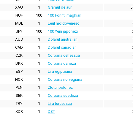
XAU
1
Gramul de aur
5
HUF
100
100 Forinti maghiari
MDL
1
Leul moldovenesc
JPY
100
100 Yeni japonezi
AUD
1
Dolarul australian
CAD
1
Dolarul canadian
CZK
1
Coroana ceheasca
DKK
1
Coroana daneza
EGP
1
Lira egipteana
NOK
1
Coroana norvegiana
PLN
1
Zlotul polonez
SEK
1
Coroana suedeza
TRY
1
Lira turceasca
XDR
1
DST