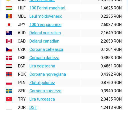
HUF
100 Forinti maghiari
1,4625 RON
MDL
Leul moldovenesc
0,2235 RON
JPY
100 Yeni japonezi
2,6037 RON
AUD
Dolarul australian
2,1649 RON
CAD
Dolarul canadian
2,2653 RON
CZK
Coroana ceheasca
0,1204 RON
DKK
Coroana daneza
0,4853 RON
EGP
Lira egipteana
0,4861 RON
NOK
Coroana norvegiana
0,4392 RON
PLN
Zlotul polonez
0,8760 RON
SEK
Coroana suedeza
0,3940 RON
TRY
Lira turceasca
2,0435 RON
XDR
DST
4,2413 RON