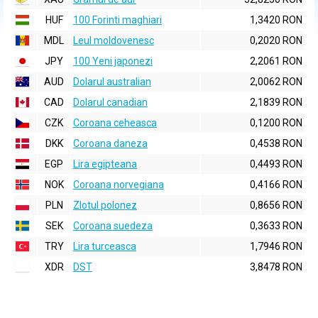
HUF
100 Forinti maghiari
1,3420 RON
MDL
Leul moldovenesc
0,2020 RON
JPY
100 Yeni japonezi
2,2061 RON
AUD
Dolarul australian
2,0062 RON
CAD
Dolarul canadian
2,1839 RON
CZK
Coroana ceheasca
0,1200 RON
DKK
Coroana daneza
0,4538 RON
EGP
Lira egipteana
0,4493 RON
NOK
Coroana norvegiana
0,4166 RON
PLN
Zlotul polonez
0,8656 RON
SEK
Coroana suedeza
0,3633 RON
TRY
Lira turceasca
1,7946 RON
XDR
DST
3,8478 RON