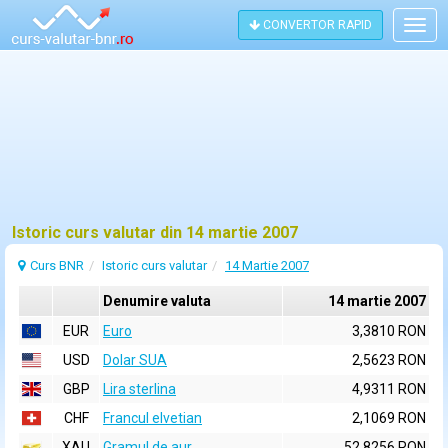
CONVERTOR RAPID
Togg
navig
Istoric curs valutar din 14 martie 2007
Curs BNR
Istoric curs valutar
14 Martie 2007
Denumire valuta
14 martie 2007
EUR
Euro
3,3810 RON
USD
Dolar SUA
2,5623 RON
GBP
Lira sterlina
4,9311 RON
CHF
Francul elvetian
2,1069 RON
XAU
Gramul de aur
52,8256 RON