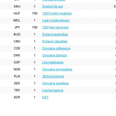
XAU
1
Gramul de aur
5
HUF
100
100 Forinti maghiari
MDL
1
Leul moldovenesc
JPY
100
100 Yeni japonezi
AUD
1
Dolarul australian
CAD
1
Dolarul canadian
CZK
1
Coroana ceheasca
DKK
1
Coroana daneza
EGP
1
Lira egipteana
NOK
1
Coroana norvegiana
PLN
1
Zlotul polonez
SEK
1
Coroana suedeza
TRY
1
Lira turceasca
XDR
1
DST