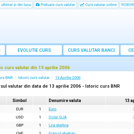
ultimei zi din luna
Preluare curs valutar
Curs valutar online
ROBOR
R
EVOLUTIE CURS
CURS
VALUTAR
BANCI
CE
ic curs valutar din 13 aprilie 2006
urs BNR
Istoric curs valutar
13 Aprilie 2006
sul valutar din data de 13 aprilie 2006 - Istoric curs BNR
Simbol
Denumire valuta
13 a
EUR
1
Euro
USD
1
Dolar SUA
GBP
1
Lira sterlina
CHF
1
Francul elvetian