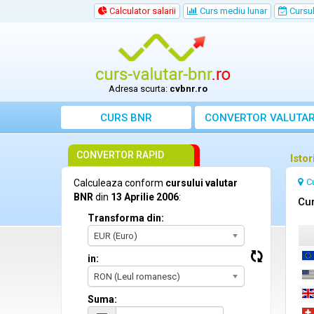
Calculator salarii
Curs mediu lunar
Cursul 
Adresa scurta:
cvbnr.ro
CURS BNR
CONVERTOR VALUTA
CONVERTOR RAPID
Istor
C
Calculeaza conform
cursului valutar
BNR
din
13 Aprilie 2006
:
Cur
Transforma din:
EUR (Euro)
in:
RON (Leul romanesc)
Suma: