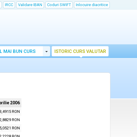
IRCC
Validare IBAN
Coduri SWIFT
Inlocuire diacritice
Toggle Dropdown
L MAI BUN CURS
ISTORIC CURS VALUTAR
prilie 2006
3,4915 RON
2,8829 RON
5,0521 RON
2,2228 RON