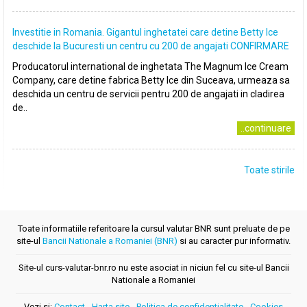
Investitie in Romania. Gigantul inghetatei care detine Betty Ice
deschide la Bucuresti un centru cu 200 de angajati CONFIRMARE
Producatorul international de inghetata The Magnum Ice Cream
Company, care detine fabrica Betty Ice din Suceava, urmeaza sa
deschida un centru de servicii pentru 200 de angajati in cladirea
de..
..continuare
Toate stirile
Toate informatiile referitoare la cursul valutar BNR sunt preluate de pe
site-ul
Bancii Nationale a Romaniei (BNR)
si au caracter pur informativ.
Site-ul curs-valutar-bnr.ro nu este asociat in niciun fel cu site-ul Bancii
Nationale a Romaniei
Vezi si:
Contact
-
Harta site
-
Politica de confidentialitate
-
Cookies