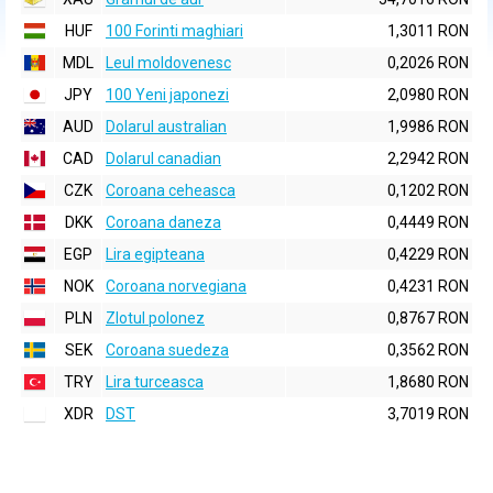
HUF
100 Forinti maghiari
1,3011 RON
MDL
Leul moldovenesc
0,2026 RON
JPY
100 Yeni japonezi
2,0980 RON
AUD
Dolarul australian
1,9986 RON
CAD
Dolarul canadian
2,2942 RON
CZK
Coroana ceheasca
0,1202 RON
DKK
Coroana daneza
0,4449 RON
EGP
Lira egipteana
0,4229 RON
NOK
Coroana norvegiana
0,4231 RON
PLN
Zlotul polonez
0,8767 RON
SEK
Coroana suedeza
0,3562 RON
TRY
Lira turceasca
1,8680 RON
XDR
DST
3,7019 RON