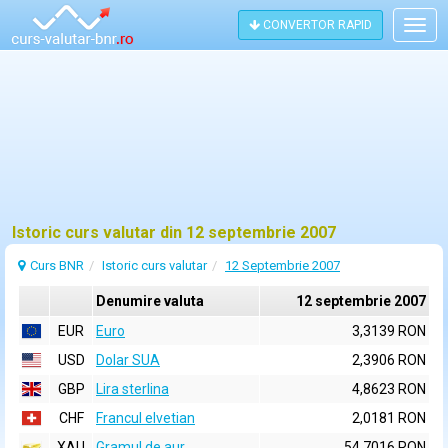
CONVERTOR RAPID
Togg
navig
Istoric curs valutar din 12 septembrie 2007
Curs BNR
Istoric curs valutar
12 Septembrie 2007
Denumire valuta
12 septembrie 2007
EUR
Euro
3,3139 RON
USD
Dolar SUA
2,3906 RON
GBP
Lira sterlina
4,8623 RON
CHF
Francul elvetian
2,0181 RON
XAU
Gramul de aur
54,7016 RON