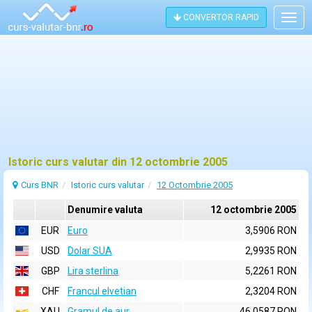
CONVERTOR RAPID
Togg
navig
Istoric curs valutar din 12 octombrie 2005
Curs BNR
Istoric curs valutar
12 Octombrie 2005
Denumire valuta
12 octombrie 2005
EUR
Euro
3,5906 RON
USD
Dolar SUA
2,9935 RON
GBP
Lira sterlina
5,2261 RON
CHF
Francul elvetian
2,3204 RON
XAU
Gramul de aur
46,0587 RON