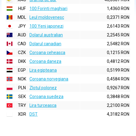
HUF
100 Forinti maghiari
1,4360 RON
MDL
Leul moldovenesc
0,2371 RON
JPY
100 Yeni japonezi
2,6143 RON
AUD
Dolarul australian
2,2545 RON
CAD
Dolarul canadian
2,5482 RON
CZK
Coroana ceheasca
0,1215 RON
DKK
Coroana daneza
0,4812 RON
EGP
Lira egipteana
0,5199 RON
NOK
Coroana norvegiana
0,4584 RON
PLN
Zlotul polonez
0,9267 RON
SEK
Coroana suedeza
0,3848 RON
TRY
Lira turceasca
2,2100 RON
XDR
DST
4,3182 RON