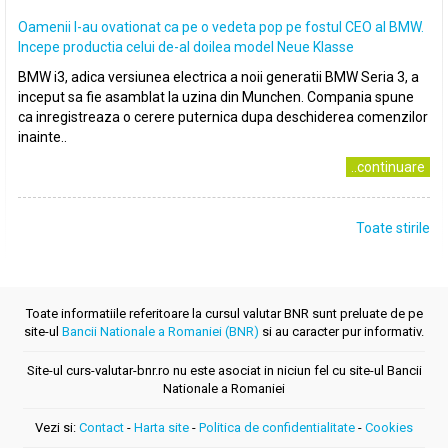
Oamenii l-au ovationat ca pe o vedeta pop pe fostul CEO al BMW.
Incepe productia celui de-al doilea model Neue Klasse
BMW i3, adica versiunea electrica a noii generatii BMW Seria 3, a
inceput sa fie asamblat la uzina din Munchen. Compania spune
ca inregistreaza o cerere puternica dupa deschiderea comenzilor
inainte..
..continuare
Toate stirile
Toate informatiile referitoare la cursul valutar BNR sunt preluate de pe
site-ul
Bancii Nationale a Romaniei (BNR)
si au caracter pur informativ.
Site-ul curs-valutar-bnr.ro nu este asociat in niciun fel cu site-ul Bancii
Nationale a Romaniei
Vezi si:
Contact
-
Harta site
-
Politica de confidentialitate
-
Cookies