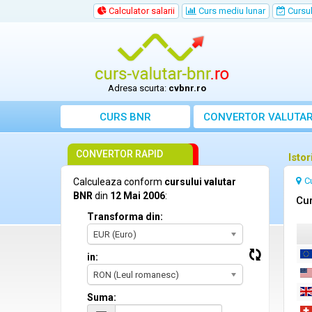
Calculator salarii
Curs mediu lunar
Cursul 
Adresa scurta:
cvbnr.ro
CURS BNR
CONVERTOR VALUTA
CONVERTOR RAPID
Isto
C
Calculeaza conform
cursului valutar
BNR
din
12 Mai 2006
:
Cur
Transforma din:
EUR (Euro)
in:
RON (Leul romanesc)
Suma: