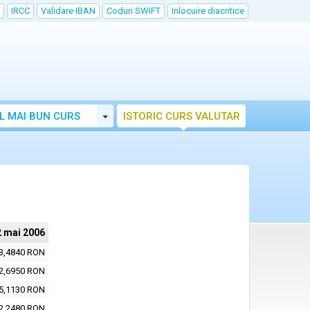
IRCC
Validare IBAN
Coduri SWIFT
Inlocuire diacritice
Toggle Dropdown
L MAI BUN CURS
ISTORIC CURS VALUTAR
2 mai 2006
3,4840 RON
2,6950 RON
5,1130 RON
2,2480 RON