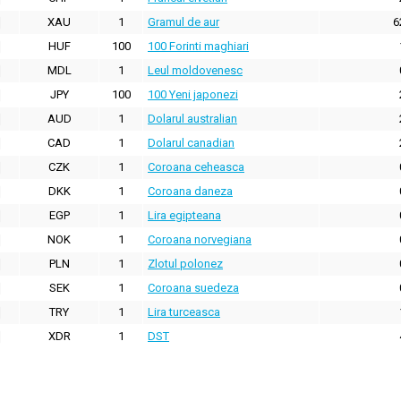
XAU
1
Gramul de aur
6
HUF
100
100 Forinti maghiari
MDL
1
Leul moldovenesc
JPY
100
100 Yeni japonezi
AUD
1
Dolarul australian
CAD
1
Dolarul canadian
CZK
1
Coroana ceheasca
DKK
1
Coroana daneza
EGP
1
Lira egipteana
NOK
1
Coroana norvegiana
PLN
1
Zlotul polonez
SEK
1
Coroana suedeza
TRY
1
Lira turceasca
XDR
1
DST