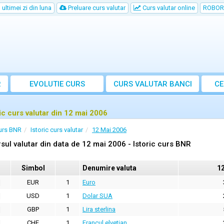
ultimei zi din luna
Preluare curs valutar
Curs valutar online
ROBOR
R
EVOLUTIE CURS
CURS
VALUTAR
BANCI
CE
ric curs valutar din 12 mai 2006
urs BNR
Istoric curs valutar
12 Mai 2006
sul valutar din data de 12 mai 2006 - Istoric curs BNR
Simbol
Denumire valuta
1
EUR
1
Euro
USD
1
Dolar SUA
GBP
1
Lira sterlina
CHF
1
Francul elvetian