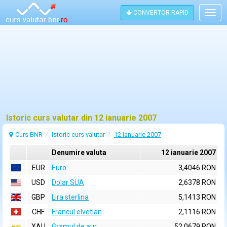
CONVERTOR RAPID
Togg
navig
Istoric curs valutar din 12 ianuarie 2007
Curs BNR
Istoric curs valutar
12 Ianuarie 2007
Denumire valuta
12 ianuarie 2007
EUR
Euro
3,4046 RON
USD
Dolar SUA
2,6378 RON
GBP
Lira sterlina
5,1413 RON
CHF
Francul elvetian
2,1116 RON
XAU
Gramul de aur
52,0679 RON