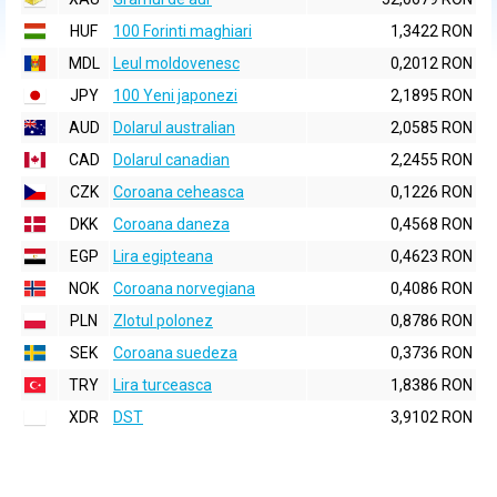
HUF
100 Forinti maghiari
1,3422 RON
MDL
Leul moldovenesc
0,2012 RON
JPY
100 Yeni japonezi
2,1895 RON
AUD
Dolarul australian
2,0585 RON
CAD
Dolarul canadian
2,2455 RON
CZK
Coroana ceheasca
0,1226 RON
DKK
Coroana daneza
0,4568 RON
EGP
Lira egipteana
0,4623 RON
NOK
Coroana norvegiana
0,4086 RON
PLN
Zlotul polonez
0,8786 RON
SEK
Coroana suedeza
0,3736 RON
TRY
Lira turceasca
1,8386 RON
XDR
DST
3,9102 RON