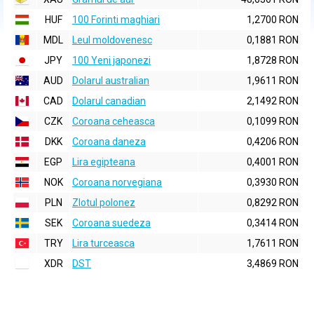
HUF
100 Forinti maghiari
1,2700 RON
MDL
Leul moldovenesc
0,1881 RON
JPY
100 Yeni japonezi
1,8728 RON
AUD
Dolarul australian
1,9611 RON
CAD
Dolarul canadian
2,1492 RON
CZK
Coroana ceheasca
0,1099 RON
DKK
Coroana daneza
0,4206 RON
EGP
Lira egipteana
0,4001 RON
NOK
Coroana norvegiana
0,3930 RON
PLN
Zlotul polonez
0,8292 RON
SEK
Coroana suedeza
0,3414 RON
TRY
Lira turceasca
1,7611 RON
XDR
DST
3,4869 RON