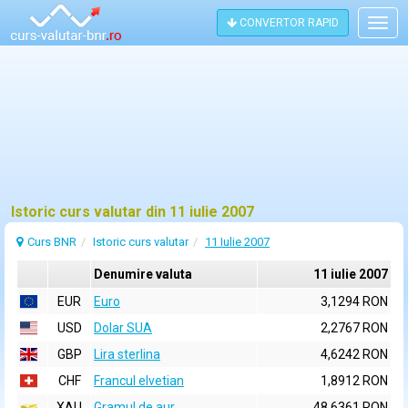
CONVERTOR RAPID
Togg
navig
Istoric curs valutar din 11 iulie 2007
Curs BNR
Istoric curs valutar
11 Iulie 2007
Denumire valuta
11 iulie 2007
EUR
Euro
3,1294 RON
USD
Dolar SUA
2,2767 RON
GBP
Lira sterlina
4,6242 RON
CHF
Francul elvetian
1,8912 RON
XAU
Gramul de aur
48,6361 RON