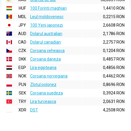
HUF
100 Forinti maghiari
1,4410 RON
MDL
Leul moldovenesc
0,2215 RON
JPY
100 Yeni japonezi
2,6608 RON
AUD
Dolarul australian
2,1786 RON
CAD
Dolarul canadian
2,2757 RON
CZK
Coroana ceheasca
0,1204 RON
DKK
Coroana daneza
0,4857 RON
EGP
Lira egipteana
0,4856 RON
NOK
Coroana norvegiana
0,4462 RON
PLN
Zlotul polonez
0,8696 RON
SEK
Coroana suedeza
0,3924 RON
TRY
Lira turceasca
2,0631 RON
XDR
DST
4,2508 RON