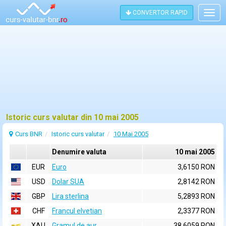
CONVERTOR RAPID
Togg
navig
Istoric curs valutar din 10 mai 2005
Curs BNR
Istoric curs valutar
10 Mai 2005
Denumire valuta
10 mai 2005
EUR
Euro
3,6150 RON
USD
Dolar SUA
2,8142 RON
GBP
Lira sterlina
5,2893 RON
CHF
Francul elvetian
2,3377 RON
XAU
Gramul de aur
38,6059 RON