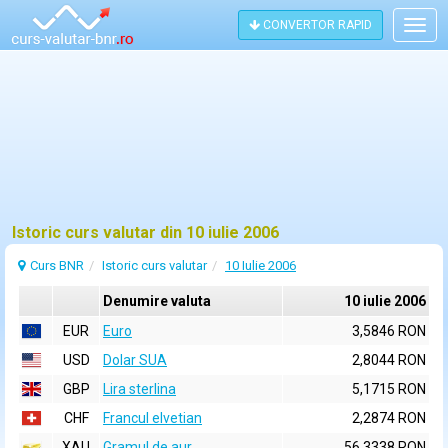
CONVERTOR RAPID
Togg
navig
Istoric curs valutar din 10 iulie 2006
Curs BNR
Istoric curs valutar
10 Iulie 2006
Denumire valuta
10 iulie 2006
EUR
Euro
3,5846 RON
USD
Dolar SUA
2,8044 RON
GBP
Lira sterlina
5,1715 RON
CHF
Francul elvetian
2,2874 RON
XAU
Gramul de aur
56,3338 RON