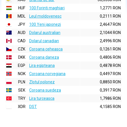
HUF
100 Forinti maghiari
1,2771 RON
MDL
Leul moldovenesc
0,2111 RON
JPY
100 Yeni japonezi
2,4647 RON
AUD
Dolarul australian
2,1044 RON
CAD
Dolarul canadian
2,4996 RON
CZK
Coroana ceheasca
0,1261 RON
DKK
Coroana daneza
0,4806 RON
EGP
Lira egipteana
0,4878 RON
NOK
Coroana norvegiana
0,4497 RON
PLN
Zlotul polonez
0,8850 RON
SEK
Coroana suedeza
0,3917 RON
TRY
Lira turceasca
1,7986 RON
XDR
DST
4,1585 RON