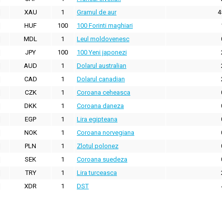
XAU
1
Gramul de aur
4
HUF
100
100 Forinti maghiari
MDL
1
Leul moldovenesc
JPY
100
100 Yeni japonezi
AUD
1
Dolarul australian
CAD
1
Dolarul canadian
CZK
1
Coroana ceheasca
DKK
1
Coroana daneza
EGP
1
Lira egipteana
NOK
1
Coroana norvegiana
PLN
1
Zlotul polonez
SEK
1
Coroana suedeza
TRY
1
Lira turceasca
XDR
1
DST