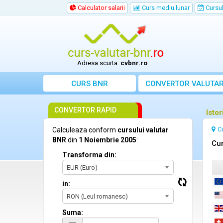
Calculator salarii
Curs mediu lunar
Cursul 
Adresa scurta:
cvbnr.ro
CURS BNR
CONVERTOR VALUTA
CONVERTOR RAPID
Isto
C
Calculeaza conform
cursului valutar
BNR
din
1 Noiembrie 2005
:
Cur
Transforma din:
EUR (Euro)
in:
RON (Leul romanesc)
Suma: