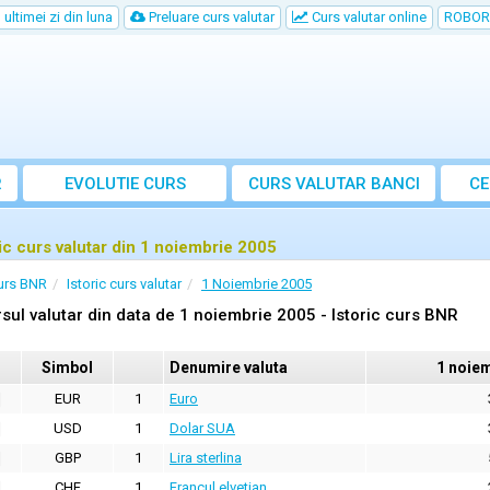
ultimei zi din luna
Preluare curs valutar
Curs valutar online
ROBOR
R
EVOLUTIE CURS
CURS
VALUTAR
BANCI
CE
ric curs valutar din 1 noiembrie 2005
urs BNR
Istoric curs valutar
1 Noiembrie 2005
sul valutar din data de 1 noiembrie 2005 - Istoric curs BNR
Simbol
Denumire valuta
1 noie
EUR
1
Euro
USD
1
Dolar SUA
GBP
1
Lira sterlina
CHF
1
Francul elvetian