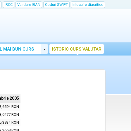
IRCC
Validare IBAN
Coduri SWIFT
Inlocuire diacritice
Toggle Dropdown
L MAI BUN CURS
ISTORIC CURS VALUTAR
mbrie 2005
3,6594 RON
3,0477 RON
5,3934 RON
2,3668 RON