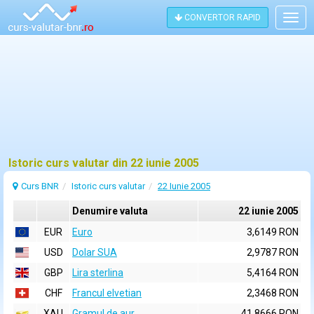
CONVERTOR RAPID
Togg
navig
Istoric curs valutar din 22 iunie 2005
Curs BNR
Istoric curs valutar
22 Iunie 2005
Denumire valuta
22 iunie 2005
EUR
Euro
3,6149 RON
USD
Dolar SUA
2,9787 RON
GBP
Lira sterlina
5,4164 RON
CHF
Francul elvetian
2,3468 RON
XAU
Gramul de aur
41,8666 RON