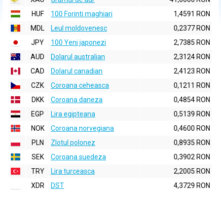
HUF
100 Forinti maghiari
1,4591 RON
MDL
Leul moldovenesc
0,2377 RON
JPY
100 Yeni japonezi
2,7385 RON
AUD
Dolarul australian
2,3124 RON
CAD
Dolarul canadian
2,4123 RON
CZK
Coroana ceheasca
0,1211 RON
DKK
Coroana daneza
0,4854 RON
EGP
Lira egipteana
0,5139 RON
NOK
Coroana norvegiana
0,4600 RON
PLN
Zlotul polonez
0,8935 RON
SEK
Coroana suedeza
0,3902 RON
TRY
Lira turceasca
2,2005 RON
XDR
DST
4,3729 RON