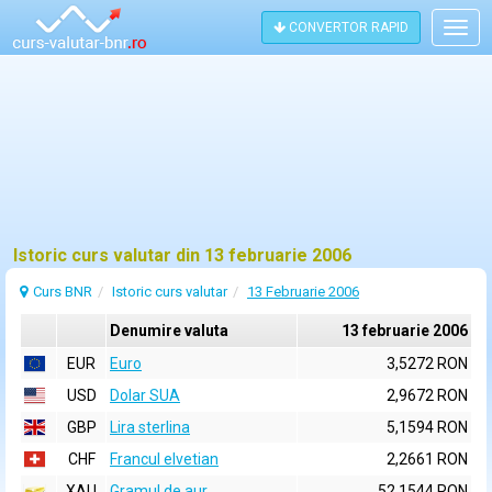
CONVERTOR RAPID
Togg
navig
Istoric curs valutar din 13 februarie 2006
Curs BNR
Istoric curs valutar
13 Februarie 2006
Denumire valuta
13 februarie 2006
EUR
Euro
3,5272 RON
USD
Dolar SUA
2,9672 RON
GBP
Lira sterlina
5,1594 RON
CHF
Francul elvetian
2,2661 RON
XAU
Gramul de aur
52,1544 RON