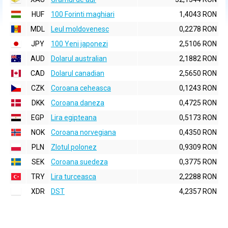
HUF
100 Forinti maghiari
1,4043 RON
MDL
Leul moldovenesc
0,2278 RON
JPY
100 Yeni japonezi
2,5106 RON
AUD
Dolarul australian
2,1882 RON
CAD
Dolarul canadian
2,5650 RON
CZK
Coroana ceheasca
0,1243 RON
DKK
Coroana daneza
0,4725 RON
EGP
Lira egipteana
0,5173 RON
NOK
Coroana norvegiana
0,4350 RON
PLN
Zlotul polonez
0,9309 RON
SEK
Coroana suedeza
0,3775 RON
TRY
Lira turceasca
2,2288 RON
XDR
DST
4,2357 RON